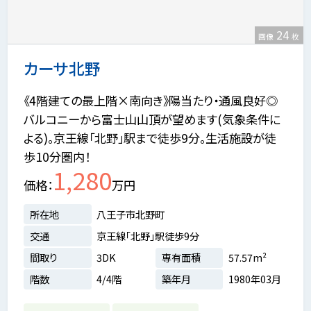
24
画像
枚
カーサ北野
《4階建ての最上階×南向き》陽当たり・通風良好◎
バルコニーから富士山山頂が望めます(気象条件に
よる)。京王線「北野」駅まで徒歩9分。生活施設が徒
歩10分圏内！
1,280
価格
万円
所在地
八王子市北野町
交通
京王線「北野」駅徒歩9分
間取り
3DK
専有面積
57.57m²
階数
4/4階
築年月
1980年03月