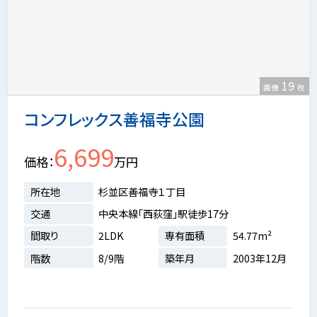
19
画像
枚
コンフレックス善福寺公園
6,699
価格
万円
所在地
杉並区善福寺１丁目
交通
中央本線「西荻窪」駅徒歩17分
間取り
2LDK
専有面積
54.77m²
階数
8/9階
築年月
2003年12月