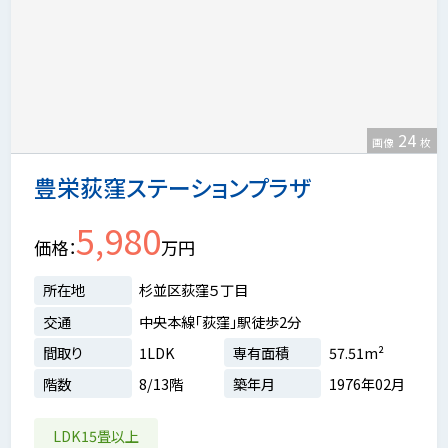
24
画像
枚
豊栄荻窪ステーションプラザ
5,980
価格
万円
所在地
杉並区荻窪５丁目
交通
中央本線「荻窪」駅徒歩2分
間取り
1LDK
専有面積
57.51m²
階数
8/13階
築年月
1976年02月
LDK15畳以上