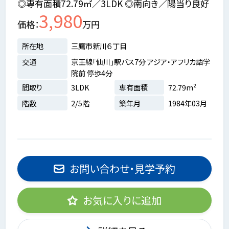
◎専有面積72.79㎡／3LDK ◎南向き／陽当り良好
3,980
価格
万円
所在地
三鷹市新川６丁目
交通
京王線「仙川」駅バス7分 アジア・アフリカ語学
院前 停歩4分
間取り
3LDK
専有面積
72.79m²
階数
2/5階
築年月
1984年03月
お問い合わせ・見学予約
お気に入りに追加