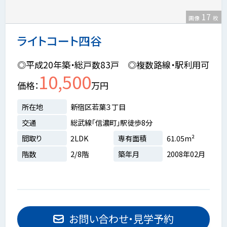
17
画像
枚
ライトコート四谷
◎平成20年築・総戸数83戸 ◎複数路線・駅利用可
10,500
価格
万円
所在地
新宿区若葉３丁目
交通
総武線「信濃町」駅徒歩8分
間取り
2LDK
専有面積
61.05m²
階数
2/8階
築年月
2008年02月
お問い合わせ・見学予約