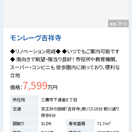
29
画像
枚
モンレーヴ吉祥寺
◆リノベーション完成◆ ◆いつでもご案内可能です
◆ 南向きで眺望・陽当り良好！ 市役所や教育機関、
スーパー・コンビニも 徒歩圏内に揃っており、便利な
立地
7,599
価格
万円
所在地
三鷹市下連雀８丁目
交通
京王井の頭線「吉祥寺」駅バス10分 新川通り
停歩6分
間取り
3LDK
専有面積
71.7m²