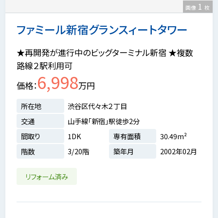
1
画像
枚
ファミール新宿グランスィートタワー
★再開発が進行中のビッグターミナル新宿 ★複数
路線２駅利用可
6,998
価格
万円
所在地
渋谷区代々木２丁目
交通
山手線「新宿」駅徒歩2分
間取り
1DK
専有面積
30.49m²
階数
3/20階
築年月
2002年02月
リフォーム済み