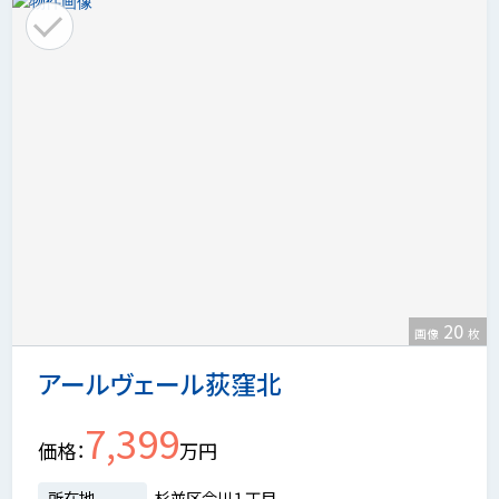
20
画像
枚
アールヴェール荻窪北
7,399
価格
万円
所在地
杉並区今川１丁目