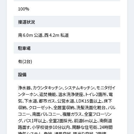
100%
接道状況
南 6.0m 公道、西 4.2m 私道
駐車場
有(2台)
設備
浄水器、カウンタキッチン、システムキッチン、モニタ付イ
ンターホン、追焚機能、温水洗浄便座、トイレ2箇所、電
気、下水道、都市ガス、公営水道、LDK15畳以上、床下
収納、クローゼット、全居室収納、洗髪洗面化粧台、バル
コニー、南面バルコニー、複層ガラス、全室フローリン
グ、バス1坪以上、全室2面採光、前道6m以上、南側道
路面す、小学校徒歩10分以内、閑静な住宅街、24時間
換気システム、角地、通風良好、陽当り良好、2階建