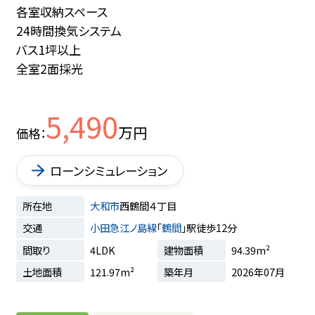
各室収納スペース
24時間換気システム
バス1坪以上
全室2面採光
5,490
万円
価格
ローンシミュレーション
所在地
大和市
西鶴間４丁目
交通
小田急江ノ島線
「
鶴間
」駅徒歩12分
間取り
4LDK
建物面積
94.39m²
土地面積
121.97m²
築年月
2026年07月