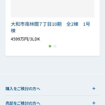
2号
大和市南林間７丁目10期 全2棟 1号
大和
棟
棟
4599万円/3LDK
4599
1
2
購入をご検討の方へ
売却をご検討の方へ