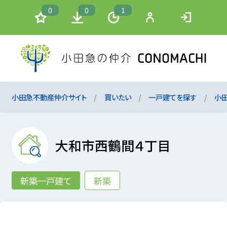
0
0
1
小田急不動産仲介サイト
買いたい
一戸建てを探す
小
大和市西鶴間４丁目
新築一戸建て
新築