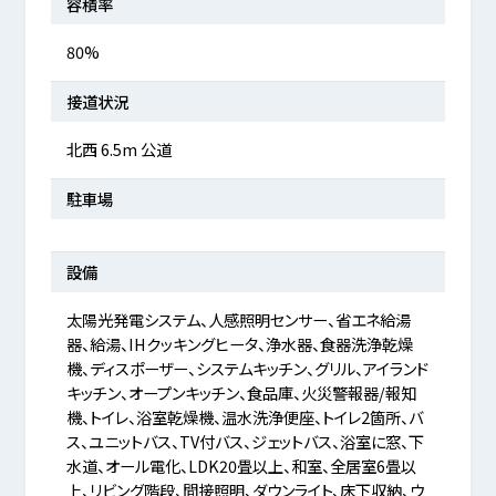
容積率
80%
接道状況
北西 6.5m 公道
駐車場
設備
太陽光発電システム、人感照明センサー、省エネ給湯
器、給湯、IHクッキングヒータ、浄水器、食器洗浄乾燥
機、ディスポーザー、システムキッチン、グリル、アイランド
キッチン、オープンキッチン、食品庫、火災警報器/報知
機、トイレ、浴室乾燥機、温水洗浄便座、トイレ2箇所、バ
ス、ユニットバス、TV付バス、ジェットバス、浴室に窓、下
水道、オール電化、LDK20畳以上、和室、全居室6畳以
上、リビング階段、間接照明、ダウンライト、床下収納、ウ