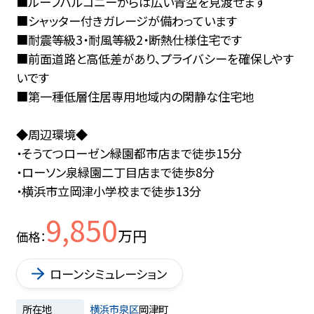
■ルーフバルコニーからは広い青空を見渡せます
■シャッター付きガレージが備わっています
■耐震等級3・耐風等級2・断熱仕様住宅です
■前面道路と高低差があり、プライバシーを確保しやす
いです
■第一種低層住居専用地域内の閑静な住宅地
◆周辺環境◆
・そうてつローゼン緑園都市店まで徒歩15分
・ローソン泉緑園二丁目店まで徒歩8分
・横浜市立岡津小学校まで徒歩13分
9,850
万円
価格
ローンシミュレーション
所在地
横浜市泉区
岡津町