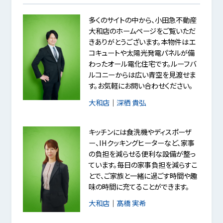
多くのサイトの中から、小田急不動産
大和店のホームページをご覧いただ
きありがとうございます。本物件はエ
コキュートや太陽光発電パネルが備
わったオール電化住宅です。ルーフバ
ルコニーからは広い青空を見渡せま
す。お気軽にお問い合わせください。
大和店
｜
深栖 貴弘
キッチンには食洗機やディスポーザ
ー、IHクッキングヒーターなど、家事
の負担を減らせる便利な設備が整っ
ています。毎日の家事負担を減らすこ
とで、ご家族と一緒に過ごす時間や趣
味の時間に充てることができます。
大和店
｜
髙橋 実希