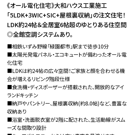
《オール電化住宅》大和ハウス工業施工
「5LDK+3WIC+SIC+屋根裏収納」の注文住宅！
LDK約24帖＆全居室6帖超のゆとりある住空間
◎全館空調システムあり。
■相鉄いずみ野線「緑園都市」駅まで徒歩10分
■太陽光発電パネル・エコキュートが備わったオール電
化住宅
■LDKは約24帖の広々空間！ご家族と顔を合わせる機
会が増えるリビング階段仕様
■食洗機・ディスポーザーが搭載された、開放的なアイ
ランドキッチン
■納戸やパントリー、屋根裏収納(約8.0帖)など、豊富な
収納あり
■浴室・洗面脱衣室が2階に配された、生活動線がスム
ーズな間取り設計