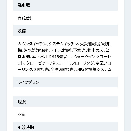
駐車場
有(2台)
設備
カウンタキッチン、システムキッチン、火災警報器/報知
機、温水洗浄便座、トイレ2箇所、下水道、都市ガス、公
営水道、本下水、LDK15畳以上、ウォークインクローゼ
ット、クローゼット、バルコニー、フローリング、全室フロ
ーリング、2面採光、全室2面採光、24時間換気システム
ライフプラン
現況
空家
引渡時期