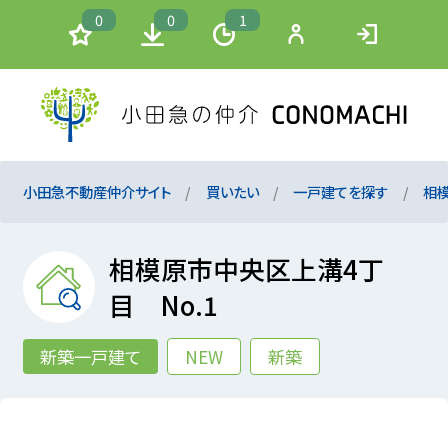
0
0
1
小田急不動産仲介サイト
買いたい
一戸建てを探す
相
相模原市中央区上溝4丁
目 No.1
新築一戸建て
NEW
新築