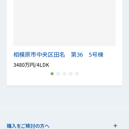
相模原市中央区田名 第36 5号棟
相模
3480万円/4LDK
3480
1
2
3
4
5
購入をご検討の方へ