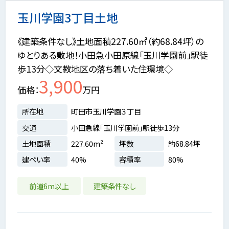
玉川学園3丁目土地
《建築条件なし》土地面積227.60㎡（約68.84坪）の
ゆとりある敷地！小田急小田原線「玉川学園前」駅徒
歩13分◇文教地区の落ち着いた住環境◇
3,900
価格
万円
所在地
町田市玉川学園３丁目
交通
小田急線「玉川学園前」駅徒歩13分
土地面積
227.60m²
坪数
約68.84坪
建ぺい率
40%
容積率
80%
前道6m以上
建築条件なし