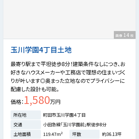
14
画像
枚
玉川学園4丁目土地
最寄り駅まで平坦徒歩8分！建築条件なしにつき、お
好きなハウスメーカーや工務店で理想の住まいづく
りが叶います◎奥まった立地なのでプライバシーに
配慮した設計も可能。
1,580
価格
万円
所在地
町田市玉川学園４丁目
交通
小田急線「玉川学園前」駅徒歩8分
土地面積
119.47m²
坪数
約36.13坪