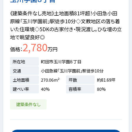
《建築条件なし売地》土地面積81坪超！小田急小田
原線「玉川学園前」駅徒歩10分◇文教地区の落ち着
いた住環境◇5DKの古家付き・現況渡し。ひな壇の立
地で眺望良好◎
2,780
価格
万円
所在地
町田市玉川学園８丁目
交通
小田急線「玉川学園前」駅徒歩10分
土地面積
270.06m²
坪数
約81.69坪
建ぺい率
40%
容積率
80%
建築条件なし