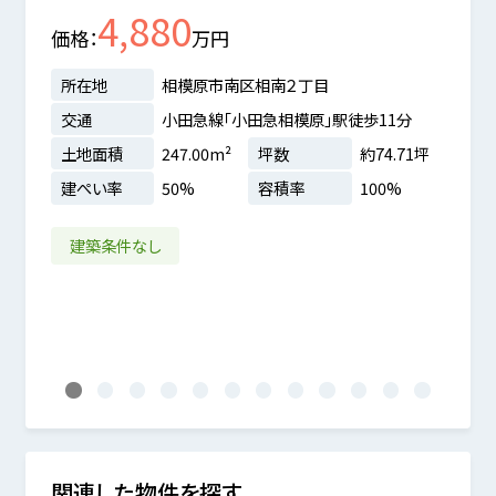
4,880
価格
万円
価格
所在地
相模原市南区相南２丁目
所在
交通
小田急線「小田急相模原」駅徒歩11分
交通
土地面積
247.00m²
坪数
約74.71坪
土地
短大前
建ぺい率
50%
容積率
100%
建ぺ
.91坪
建築条件なし
前道
%
1
2
3
4
5
6
7
8
9
10
11
12
関連した物件を探す