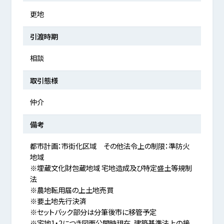
更地
引渡時期
相談
取引態様
仲介
備考
都市計画：市街化区域 その他法令上の制限：準防火
地域
※埋蔵文化財包蔵地域 宅地造成及び特定盛土等規制
法
※農地転用届の上土地売買
※要土地先行決済
※セットバック部分は分筆後市に移管予定
※宅地1・2につき図面公開時現在、建築基準法上の接