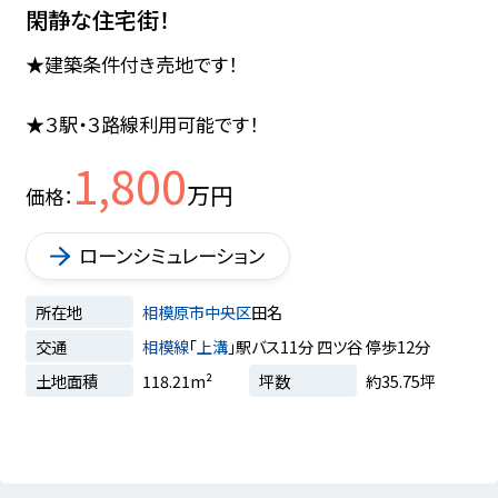
閑静な住宅街！
★建築条件付き売地です！
★３駅・３路線利用可能です！
1,800
万円
価格
ローンシミュレーション
所在地
相模原市中央区
田名
交通
相模線
「
上溝
」駅バス11分 四ツ谷 停歩12分
土地面積
118.21m²
坪数
約35.75坪