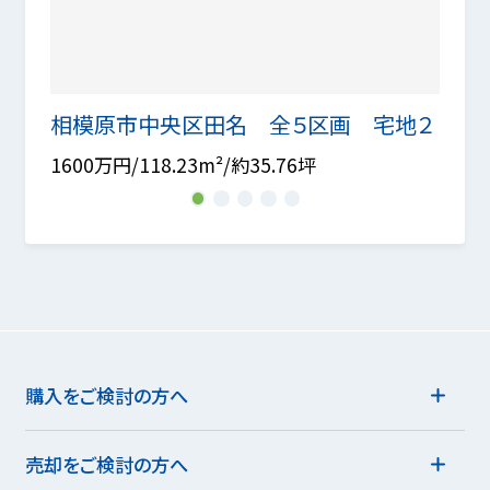
地A
相模原市中央区田名 全５区画 宅地２
相模
1600万円/118.23m²/約35.76坪
1570
1
2
3
4
5
購入をご検討の方へ
売却をご検討の方へ