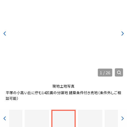
1
/
26
現地土地写真
平塚の小高い丘に佇む14区画の分譲地 建築条件付き売地（条件外しご相
談可能）