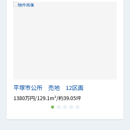
平塚市公所 売地 12区画
平塚
1380万円/129.1m²/約39.05坪
1380
1
2
3
4
5