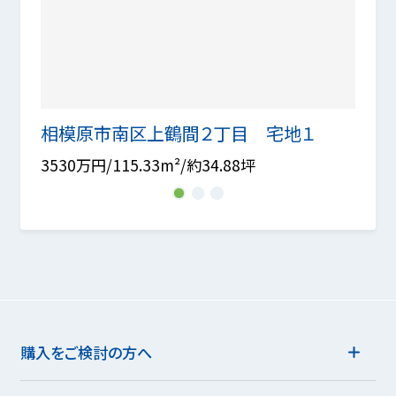
相模原市南区上鶴間２丁目 宅地１
相模
3530万円/115.33m²/約34.88坪
3130
1
2
3
購入をご検討の方へ