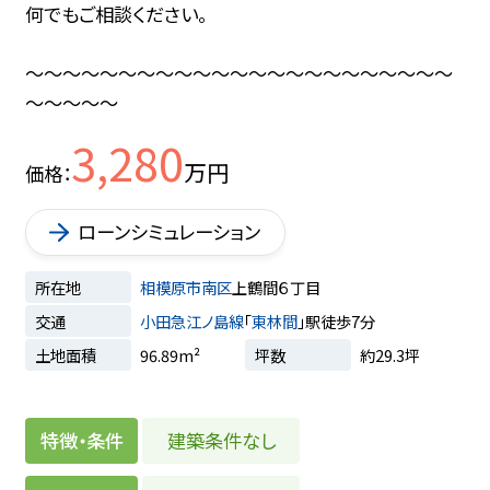
何でもご相談ください。
～～～～～～～～～～～～～～～～～～～～～～～
～～～～～
3,280
万円
価格
ローンシミュレーション
所在地
相模原市南区
上鶴間６丁目
交通
小田急江ノ島線
「
東林間
」駅徒歩7分
土地面積
96.89m²
坪数
約29.3坪
建築条件なし
特徴・条件