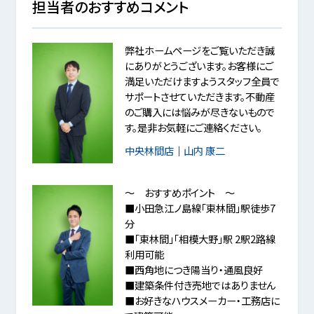
担当者のおすすめコメント
弊社ホームページをご覧いただき誠
にありがとうございます。お客様にご
満足いただけますようスタッフ全員で
サポートさせていただきます。不動産
のご購入には悩みが尽きないもので
す。是非お気軽にご連絡ください。
中央林間店
｜
山内 康二
～ おすすめポイント ～
■小田急江ノ島線「東林間」駅徒歩7
分
■「東林間」「相模大野」駅 2駅2路線
利用可能
■西角地につき陽当り・通風良好
■建築条件付き売地ではありません
■お好きなハウスメーカー・工務店に