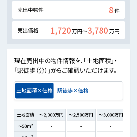
8
売出中物件
件
1,720
3,780
売出価格
万円～
万円
現在売出中の物件情報を、「土地面積」・
「駅徒歩（分）」からご確認いただけます。
土地面積×価格
駅徒歩×価格
土地面積
～2,000万円
～2,500万円
～3,000万円
～3
～50m²
-
-
-