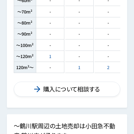
～60m²
-
-
-
～70m²
-
-
-
～80m²
-
-
-
～90m²
-
-
-
～100m²
-
-
-
～120m²
1
-
-
120m²～
-
1
2
購入について相談する
～鶴川駅周辺の土地売却は小田急不動