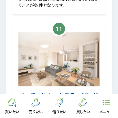
くことが条件となります。
11
バーチャルホームステージング
高品質なCGを利用し仮想的に装飾(ステ
買いたい
売りたい
借りたい
貸したい
メニュー
ージング)することで、物件の価値を最大限