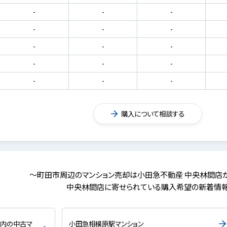
-
-
-
-
-
-
-
-
-
-
-
-
-
-
-
購入について相談する
～町田市周辺のマンション売却は小田急不動産 中央林間店
中央林間店に寄せられている購入希望の新着情
以内の中古マ
小田急相模原駅マンション