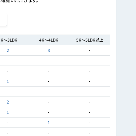
3K～3LDK
4K～4LDK
5K～5LDK以上
2
3
-
-
-
-
-
-
-
1
-
-
-
-
-
2
-
-
1
-
-
-
1
-
-
-
-