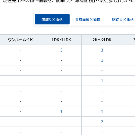
間取り×価格
専有面積×価格
駅徒歩×価格
ワンルーム・1K
1DK・1LDK
2K～2LDK
-
3
3
-
-
1
-
-
-
-
-
1
-
-
-
-
-
-
-
1
1
-
-
2
-
-
-