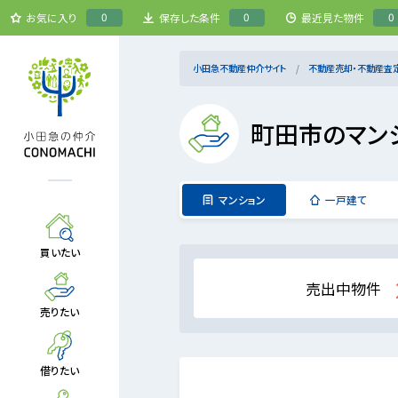
0
0
0
お気に入り
保存した条件
最近見た物件
小田急不動産仲介サイト
不動産売却・不動産査
町田市のマン
マンション
一戸建て
買いたい
売出中物件
売りたい
借りたい