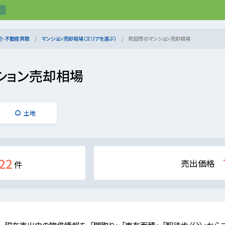
定・不動産買取
マンション売却相場（エリアを選ぶ）
町田市のマンション売却相場
ション売却相場
土地
22
売出価格
件
現在売出中の物件情報を、「間取り」・「専有面積」・「駅徒歩（分）」から