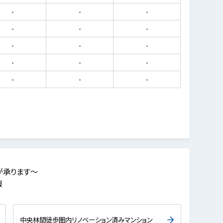
-
-
-
-
-
-
-
-
-
-
-
-
-
-
-
が承ります～
報
中央林間徒歩圏内リノベーション済みマンション