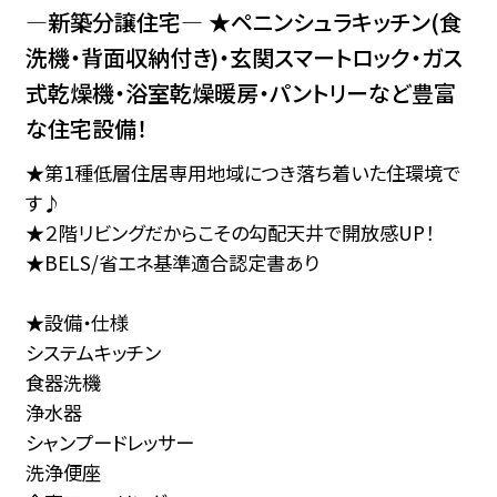
―新築分譲住宅― ★ペニンシュラキッチン(食
洗機・背面収納付き)・玄関スマートロック・ガス
式乾燥機・浴室乾燥暖房・パントリーなど豊富
な住宅設備！
★第1種低層住居専用地域につき落ち着いた住環境で
す♪
★２階リビングだからこその勾配天井で開放感UP！
★BELS/省エネ基準適合認定書あり
★設備・仕様
システムキッチン
食器洗機
浄水器
シャンプードレッサー
洗浄便座