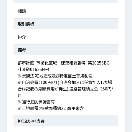
相談
取引態様
仲介
備考
都市計画：市街化区域 建築確認番号：第2025SBC-
計変確01626H号
※景観法 宅地造成及び特定盛土等規制法
※自治会費：100円/月(自治会加入は任意加入した場
合は記載の月額費用が発生) 道路管理積立金：350円/
月
※通行掘削承諾書有
※土地面積：擁壁面積約22.89平米含
担当店・担当者