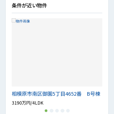
条件が近い物件
相模原市南区御園5丁目4652番 B号棟
相模
3190万円/4LDK
3190
1
2
3
4
5