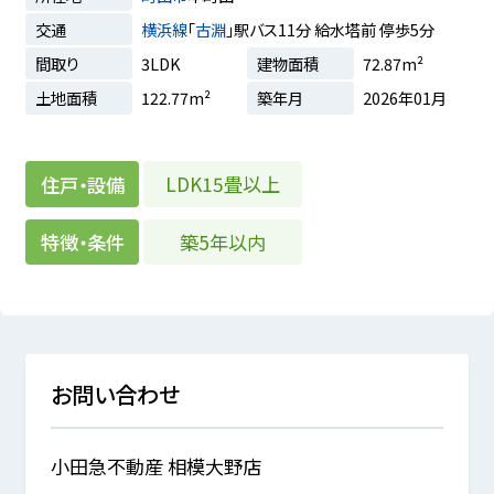
交通
横浜線
「
古淵
」駅バス11分 給水塔前 停歩5分
間取り
3LDK
建物面積
72.87m²
土地面積
122.77m²
築年月
2026年01月
LDK15畳以上
住戸・設備
築5年以内
特徴・条件
お問い合わせ
小田急不動産 相模大野店