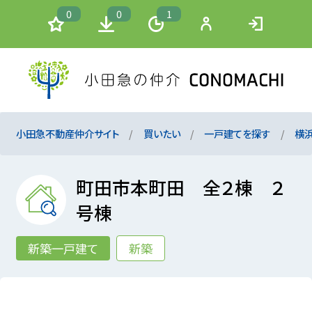
0
0
1
小田急不動産仲介サイト
買いたい
一戸建てを探す
横
町田市本町田 全２棟 ２
号棟
新築一戸建て
新築