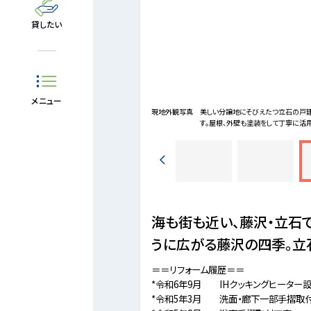
貸したい
メニュー
200m徒歩15分。
現地外観写真
美しい分譲地にそびえたつ立石の戸建
す。屋根、外壁も塗装をして丁寧に活
海も街も近い、藤沢・立石
うに広がる藤沢の四季。立
＝＝リフォーム履歴＝＝
*令和6年9月 IHクッキングヒーター
*令和5年3月 洗面・廊下一部手摺取