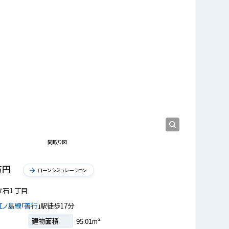
ホームです。手すりもあり、いつまでもお庭を手入れできる時間が手に入りま
リビング以外の居室
印象
と中
間取り図
万円
ローンシミュレーション
立石１丁目
江ノ島線
「
善行
」駅徒歩17分
建物面積
95.01m²