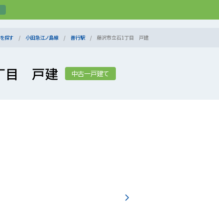
を探す
小田急江ノ島線
善行駅
藤沢市立石1丁目 戸建
丁目 戸建
中古一戸建て