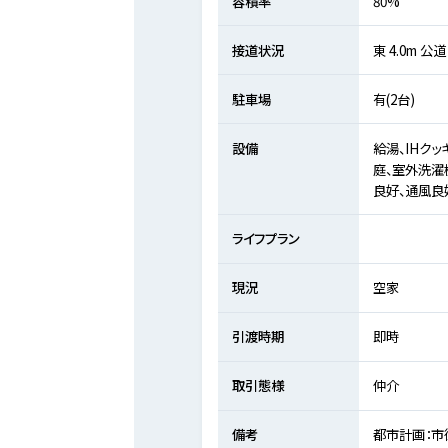
容積率
80%
接道状況
東 4.0m 公道
駐車場
有(2台)
設備
給湯、IHク
庭、室外洗濯
良好、通風良
ライフプラン
現況
空家
引渡時期
即時
取引態様
仲介
備考
都市計画：市