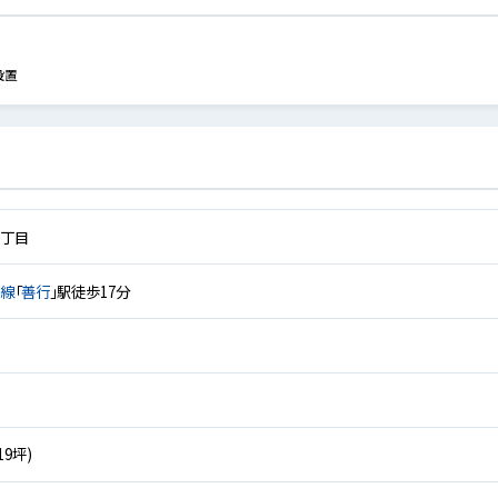
設置
１丁目
島線
「
善行
」駅徒歩17分
19坪)