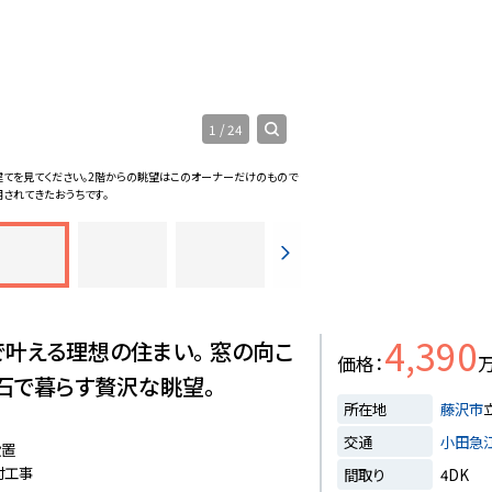
1
/
24
てを見てください。2階からの眺望はこのオーナーだけのもので
庭
玄関を出れば自然が感じられるマイ
用されてきたおうちです。
す。
4,390
で叶える理想の住まい。 窓の向こ
価格
石で暮らす贅沢な眺望。
所在地
藤沢市
交通
小田急
設置
付工事
間取り
4DK