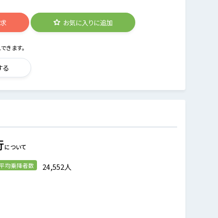
請求
お気に入りに追加
できます。
する
行
について
の平均乗降者数
24,552人