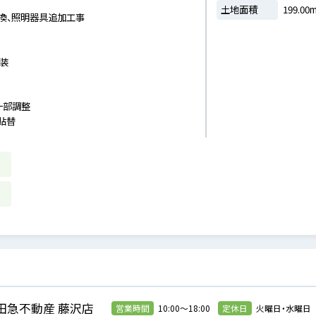
土地面積
199.00
交換、照明器具追加工事
塗装
一部調整
貼替
田急不動産 藤沢店
営業時間
10:00～18:00
定休日
火曜日・水曜日