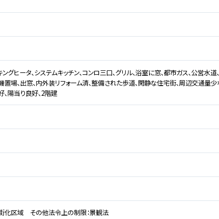
ッキングヒータ、システムキッチン、コンロ三口、グリル、浴室に窓、都市ガス、公営水道
機置場、出窓、内外装リフォーム済、整備された歩道、閑静な住宅街、周辺交通量少
好、陽当り良好、2階建
街化区域 その他法令上の制限：景観法