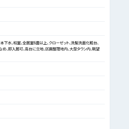
、本下水、和室、全居室6畳以上、クローゼット、洗髪洗面化粧台、
なめ、即入居可、高台に立地、区画整理地内、大型タウン内、眺望