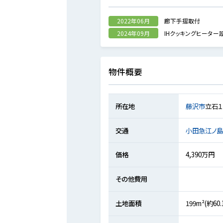
2022年06月
廊下手摺取付
2024年09月
IHクッキングヒーター
物件概要
所在地
藤沢市
立石
交通
小田急江ノ
価格
4,390万円
その他費用
土地面積
199m²(約60.