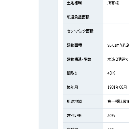
土地権利
所有権
私道負担面積
セットバック面積
建物面積
95.01m²(約2
建物構造・階数
木造 2階建て
間取り
4DK
築年月
1981年08月
用途地域
第一種低層
建ぺい率
50%