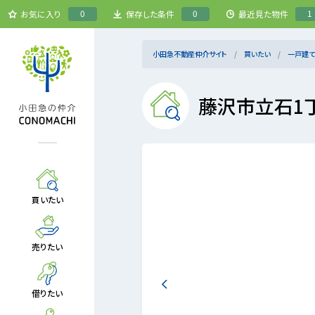
0
0
1
お気に入り
保存した条件
最近見た物件
小田急不動産仲介サイト
買いたい
一戸建て
藤沢市立石1
買いたい
売りたい
借りたい