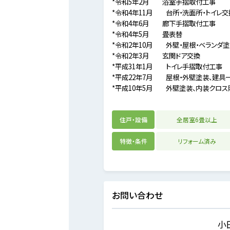
*令和5年2月 浴室手摺取付工事
*令和4年11月 台所・洗面所・トイレ
*令和4年6月 廊下手摺取付工事
*令和4年5月 畳表替
*令和2年10月 外壁・屋根・ベランダ
*令和2年3月 玄関ドア交換
*平成31年1月 トイレ手摺取付工事
*平成22年7月 屋根・外壁塗装、建具
*平成10年5月 外壁塗装、内装クロス
住戸・設備
全居室6畳以上
特徴・条件
リフォーム済み
お問い合わせ
小