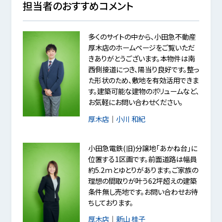
担当者のおすすめコメント
多くのサイトの中から、小田急不動産
厚木店のホームページをご覧いただ
きありがとうございます。本物件は南
西側接道につき、陽当り良好です。整っ
た形状のため、敷地を有効活用できま
す。建築可能な建物のボリュームなど、
お気軽にお問い合わせください。
厚木店
｜
小川 和紀
小田急電鉄(旧)分譲地「あかね台」に
位置する1区画です。前面道路は幅員
約5.2ｍとゆとりがあります。ご家族の
理想の間取りが叶う62坪超えの建築
条件無し売地です。お問い合わせお待
ちしております。
厚木店
｜
新山 桂子