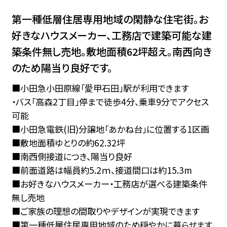
第一種低層住居専用地域の閑静な住宅街。お
好きなハウスメーカー、工務店で建築可能な建
築条件無し売地。敷地面積62坪超え。南西向き
のため陽当り良好です。
■小田急小田原線「愛甲石田」駅が利用できます
・バス「高森2丁目」停まで徒歩4分、乗車9分でアクセス
可能
■小田急電鉄(旧)分譲地「あかね台」に位置する1区画
■敷地面積ゆとりの約62.32坪
■南西側接道につき、陽当り良好
■前面道路は幅員約5.2ｍ、接道間口は約15.3m
■お好きなハウスメーカー・工務店が選べる建築条件
無し売地
■ご家族の理想の間取りやデザインが実現できます
■第一種低層住居専用地域のため穏やかに暮らせます