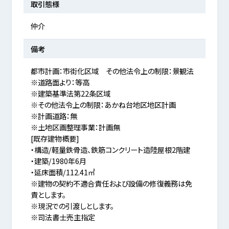
取引態様
仲介
備考
都市計画：市街化区域 その他法令上の制限：景観法
※道路面より：等高
※建築基準法第22条区域
※その他法令上の制限：あかね台地区地区計画
※計画道路：無
※土地区画整理事業：計画無
[既存建物概要]
・構造/軽量鉄骨造、鉄筋コンクリート造陸屋根2階建
・建築/1980年6月
・延床面積/112.41㎡
※建物の契約不適合責任および設備の修復義務は免
責とします。
※現況での引渡しとします。
※司法書士売主指定