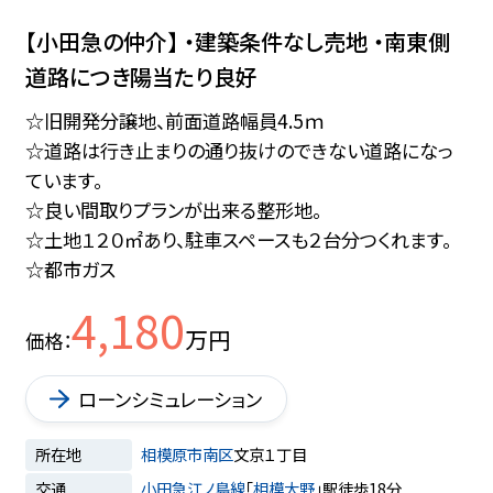
【小田急の仲介】 ・建築条件なし売地 ・南東側
道路につき陽当たり良好
☆旧開発分譲地、前面道路幅員4.5ｍ
☆道路は行き止まりの通り抜けのできない道路になっ
ています。
☆良い間取りプランが出来る整形地。
☆土地１２０㎡あり、駐車スペースも２台分つくれます。
☆都市ガス
4,180
万円
価格
ローンシミュレーション
所在地
相模原市南区
文京１丁目
交通
小田急江ノ島線
「
相模大野
」駅徒歩18分