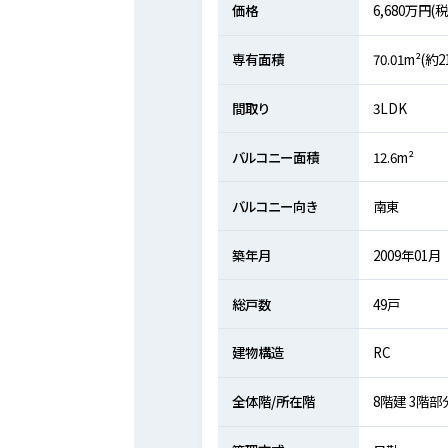
価格
6,680万円(
専有面積
70.01m²(約
間取り
3LDK
バルコニー面積
12.6m²
バルコニー向き
南東
築年月
2009年01月
総戸数
49戸
建物構造
RC
全体階/所在階
8階建 3階部