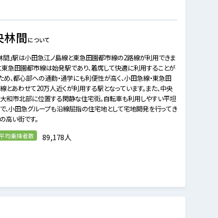
央林間
について
林間」駅は小田急江ノ島線と東急田園都市線の2路線が利用できま
に東急田園都市線は始発駅であり、着席して快適に利用することが
ため、都心部への通勤・通学にも利便性が高く、小田急線・東急田
線とあわせて20万人近くが利用する駅となっています。また、中央
大和市北部に位置する閑静な住宅街。自転車も利用しやすい平坦
で、小田急グループも沿線屈指の住宅地として宅地開発を行ってき
の高い街です。
の平均乗降者数
89,178人