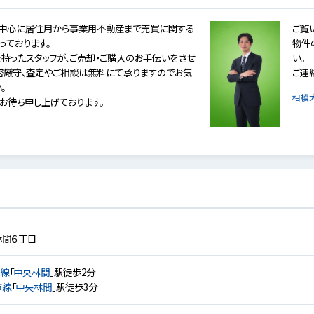
を中心に居住用から事業用不動産まで売買に関する
ご覧
っております。
物件
持ったスタッフが、ご売却・ご購入のお手伝いをさせ
い。
秘密厳守、査定やご相談は無料にて承りますのでお気
ご連
。
相模
りお待ち申し上げております。
林間６丁目
島線
「
中央林間
」駅徒歩2分
市線
「
中央林間
」駅徒歩3分