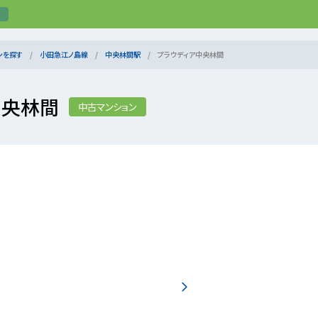
ンを探す
小田急江ノ島線
中央林間駅
プラウディア中央林間
中央林間
中古マンション