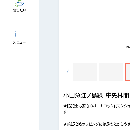
貸したい
メニュー
には緑陰も多く、園庭の桜の木も四季折々を感じさせ
現
元気に遊び、様々な体験をしながら、心も体も健や
小田急江ノ島線「中央林間
★防犯面も安心のオートロック付マンシ
す！
★約15.2帖のリビングには足もとからや