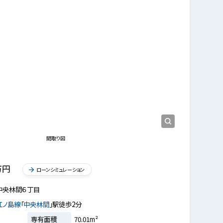
現地外観写真
間取り図
万円
ローンシミュレーション
中央林間６丁目
江ノ島線
「
中央林間
」駅徒歩2分
専有面積
70.01m²