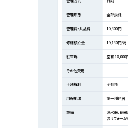
管理方式
日勤
管理形態
全部委託
管理費・共益費
10,300円
修繕積立金
19,130円/月
駐車場
空有 10,000
その他費用
土地権利
所有権
用途地域
第一種住居
設備
浄水器、食器
装リフォーム