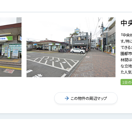
中
「中央
す。特
できる
園都市
林間は
な立地
た人気
1日
この物件の周辺マップ