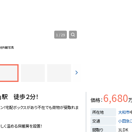
1
/
29
地外観写真
6,680
」駅 徒歩２分！
価格
ョン！宅配ボックスがあり不在でも荷物が受取れま
所在地
大和市
交通
小田急
さしく温める床暖房を設置！
間取り
3LDK