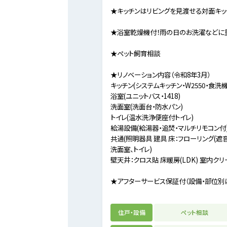
★キッチンはリビングを見渡せる対面キ
★浴室乾燥機付！雨の日のお洗濯などに
★ペット飼育相談
★リノベーション内容（令和8年3月）
キッチン(システムキッチン・W2550・食洗機
浴室(ユニットバス・1418)
洗面室(洗面台・防水パン)
トイレ(温水洗浄便座付トイレ)
給湯設備(給湯器・追焚・マルチリモコン付
共通(照明器具 建具 床：フローリング(遮音
洗面室、トイレ)
壁天井：クロス貼 床暖房(LDK) 室内クリ
★アフターサービス保証付（設備・部位別
住戸・設備
ペット相談