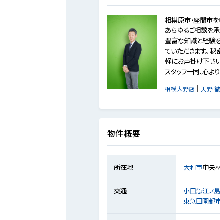
相模原市・座間市
あらゆるご相談を承
豊富な知識と経験を
ていただきます。 
軽にお声掛け下さい
スタッフ一同、心よ
｜
相模大野店
天野 徹
物件概要
所在地
大和市
中央
交通
小田急江ノ
東急田園都