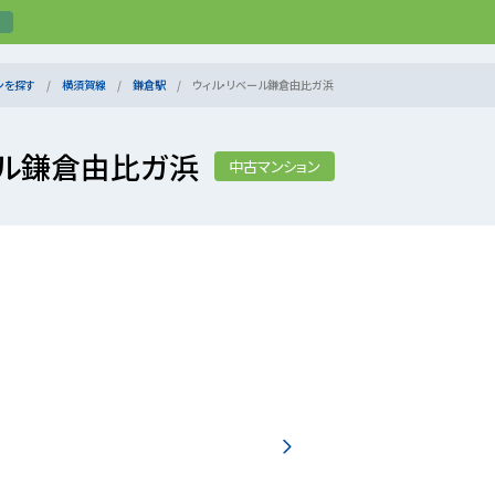
ンを探す
横須賀線
鎌倉駅
ウィル・リベール鎌倉由比ガ浜
ール鎌倉由比ガ浜
中古マンション