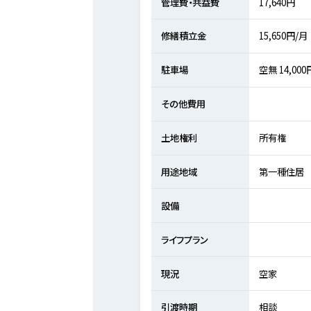
管理費・共益費
17,640円
修繕積立金
15,650円/月
駐車場
空無 14,000
その他費用
土地権利
所有権
用途地域
第一種住居
設備
ライフプラン
現況
空家
引渡時期
相談