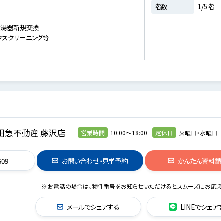
階数
1/5階
器新規交換
スクリーニング等
田急不動産 藤沢店
営業時間
10:00～18:00
定休日
火曜日・水曜日
509
お問い合わせ・見学予約
かんたん資料
※お電話の場合は、物件番号をお知らせいただけるとスムーズにお応え
メールでシェアする
LINEでシェア