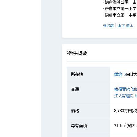
・鎌倉海浜公園 由比
・鎌倉市立第一小学校
・鎌倉市立第一中学校
｜
藤沢店
山下 遼太
物件概要
所在地
鎌倉市
由比
交通
横須賀線
「
鎌
江ノ島電鉄
「
価格
8,780万円(
専有面積
71.1m²(約21