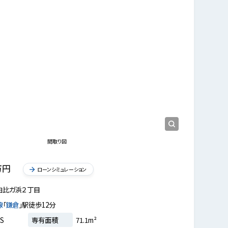
リビング
間取り図
万円
ローンシミュレーション
由比ガ浜２丁目
線
「
鎌倉
」駅徒歩12分
S
専有面積
71.1m²