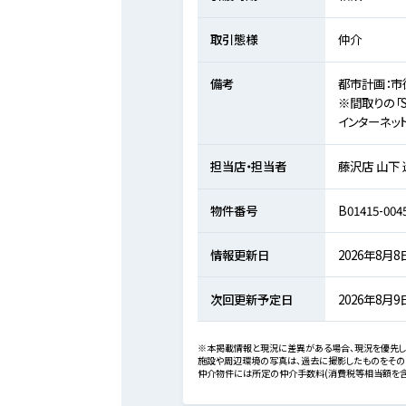
取引態様
仲介
備考
都市計画：市
※間取りの「
インターネット
担当店・担当者
藤沢店 山下
物件番号
B01415-004
情報更新日
2026年8月8
次回更新予定日
2026年8月9
※本掲載情報と現況に差異がある場合、現況を優先し
施設や周辺環境の写真は、過去に撮影したものをその
仲介物件には所定の仲介手数料(消費税等相当額を含