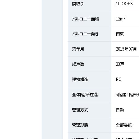
間取り
1LDK＋S
バルコニー面積
12m²
バルコニー向き
南東
築年月
2015年07月
総戸数
23戸
建物構造
RC
全体階/所在階
5階建 1階部
管理方式
日勤
管理形態
全部委託