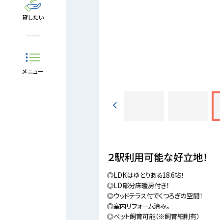
貸したい
メニュー
00m徒歩22分。
２駅利用可能な好立地！
◎LDKはゆとりある18.6帖！
◎LD部分床暖房付き！
◎ウッドテラス付でくつろぎの空間！
◎室内リフォーム済み。
◎ペット飼育可能（※飼育細則有）