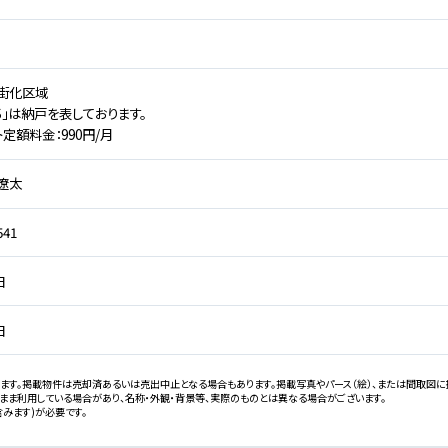
街化区域
S」は納戸を表しております。
定額料金：990円/月
 遼太
541
日
日
ます。掲載物件は売却済あるいは売出中止となる場合もあります。掲載写真やパース（絵）、または間取図に
まま利用している場合があり、名称・外観・背景等、実際のものとは異なる場合がございます。
みます)が必要です。