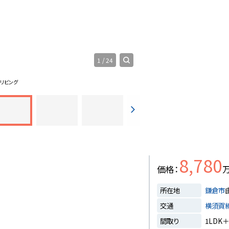
1
/
24
リビング
8,780
価格
所在地
鎌倉市
交通
横須賀
間取り
1LDK＋