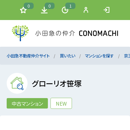
0
0
1
小田急不動産仲介サイト
買いたい
マンションを探す
京
グローリオ笹塚
中古マンション
NEW