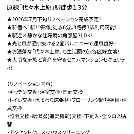
原線｢代々木上原」駅徒歩１３分
★2026年7月下旬リノベーション完成予定！
★新宿へ1駅！「笹塚」徒歩6分。3路線3駅利用可能!
★駅近×静かな住環境の角部屋3LDK！
★光と風が通り抜ける２面バルコニーで通風良好！
★お洒落な「代々木上原」も生活圏の渋谷区好立地！
★大切な家族と資産を守るセコムマンションセキュリテ
ィ!
【リノベーション内容】
・キッチン交換・浴室交換・洗面交換
・トイレ交換・水まわり床張替・フローリング新規張替・建
具交換
・照明交換・給湯器(追焚機能)交換・下足入・全クロス貼
替
・アクセントクロス・ハウスクリーニング