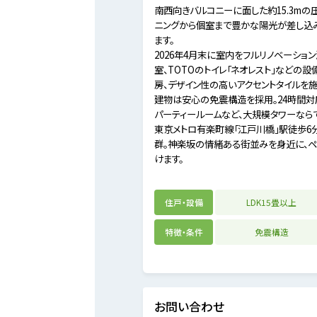
南西向きバルコニーに面した約15.3mの
ニングから個室まで豊かな陽光が差し込
ます。
2026年4月末に室内をフルリノベーション
室、TOTOのトイレ「ネオレスト」などの
房、デザイン性の高いアクセントタイルを
建物は安心の免震構造を採用。24時間対
パーティールームなど、大規模タワーなら
東京メトロ有楽町線「江戸川橋」駅徒歩6
群。神楽坂の情緒ある街並みを身近に、
けます。
住戸・設備
LDK15畳以上
特徴・条件
免震構造
お問い合わせ