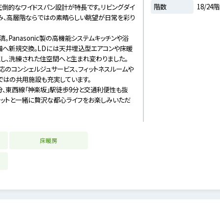
階数
18/24階
圧倒的なワイドスパン設計が特長です。リビングダイ
み、高層階ならではの素晴らしい眺望が日常を彩り
済。Panasonic製の高機能システムキッチンや浴
設備へ新規交換。LDには天井埋込型エアコンや床暖
施し、洗練された住空間へと生まれ変わりました。
応のコンシェルジュサービス、フィットネスルームや
ではの共用施設も充実しています。
分、東西線「神楽坂」駅徒歩9分と交通利便性も抜
ペットと一緒に贅沢な都心ライフをお楽しみいただ
床暖房