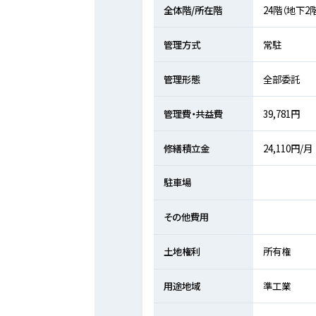
全体階/所在階
24階（地下2
管理方式
常駐
管理形態
全部委託
管理費・共益費
39,781円
修繕積立金
24,110円/月
駐車場
その他費用
土地権利
所有権
用途地域
準工業