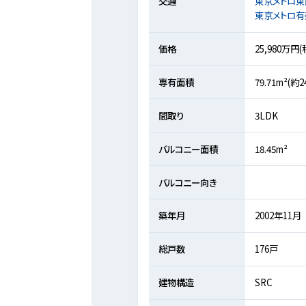
交通
東京メトロ東
東京メトロ有
価格
25,980万円(
専有面積
79.71m²(約
間取り
3LDK
バルコニー面積
18.45m²
バルコニー向き
築年月
2002年11月
総戸数
176戸
建物構造
SRC