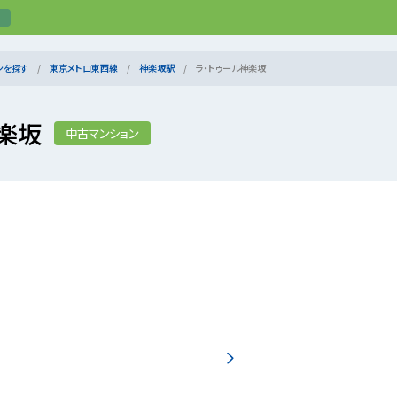
ンを探す
東京メトロ東西線
神楽坂駅
ラ・トゥール神楽坂
楽坂
中古マンション