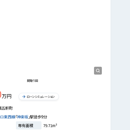
現地外観写真
撮影日(2026-06-09)
間取り図
0
万円
ローンシミュレーション
西五軒町
トロ東西線
「
神楽坂
」駅徒歩9分
専有面積
79.71m²