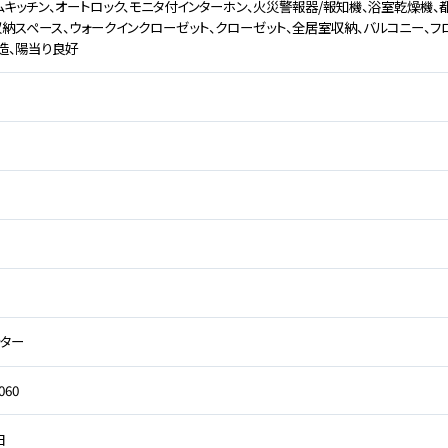
ムキッチン、オートロック、モニタ付インターホン、火災警報器/報知機、浴室乾燥機、都
収納スペース、ウォークインクローゼット、クローゼット、全居室収納、バルコニー、フ
造、陽当り良好
ター
060
日