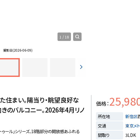
1
/
18
真
撮影日(2026-06-09)
25,98
た住まい。陽当り・眺望良好な
価格
向きのバルコニー。2026年4月リノ
所在地
新宿区
交通
東京メ
トゥール」シリーズ、18階部分の開放感あふれる
間取り
3LDK