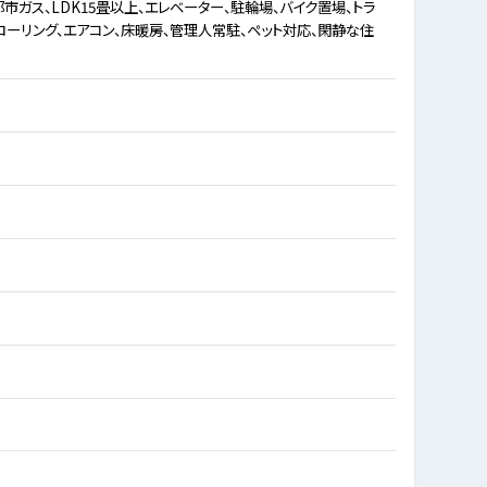
市ガス、LDK15畳以上、エレベーター、駐輪場、バイク置場、トラ
ローリング、エアコン、床暖房、管理人常駐、ペット対応、閑静な住