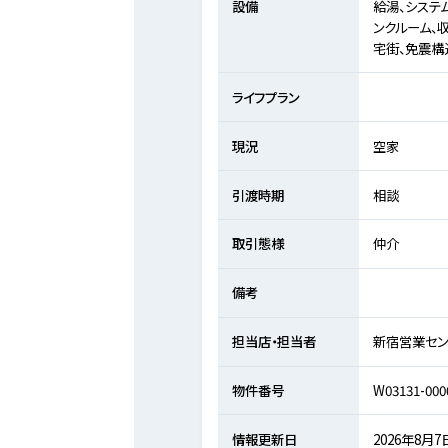
設備
給湯、システ
ンクルーム、
宅街、免震構
ライフプラン
現況
空家
引渡時期
相談
取引態様
仲介
備考
担当店・担当者
新宿営業セン
物件番号
W03131-000
情報更新日
2026年8月7