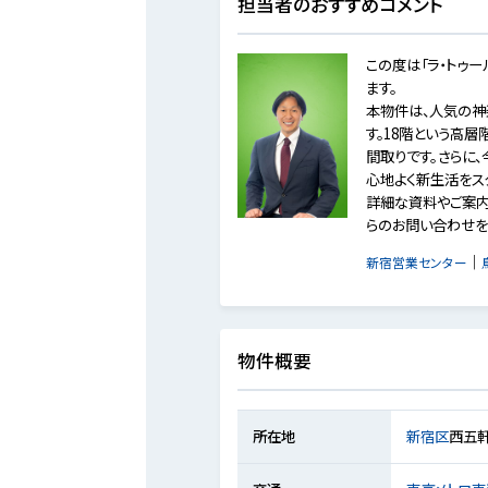
担当者のおすすめコメント
この度は「ラ・トゥ
ます。
本物件は、人気の神
す。18階という高
間取りです。さらに
心地よく新生活をス
詳細な資料やご案内
らのお問い合わせを
｜
新宿営業センター
物件概要
所在地
新宿区
西五