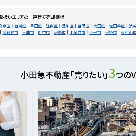
取扱いエリアの一戸建て売却相場
文京区
台東区
墨田区
江東区
品川区
目黒区
大田区
世田谷区
渋
武蔵野市
三鷹市
府中市
昭島市
小金井市
小平市
日野市
東村山
3
小田急不動産「売りたい」
つのV