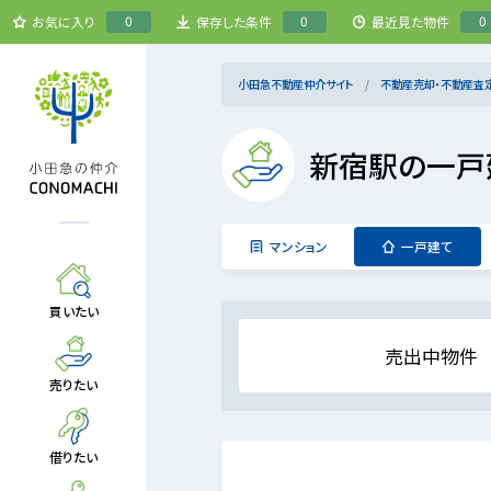
0
0
0
お気に入り
保存した条件
最近見た物件
小田急不動産仲介サイト
不動産売却・不動産査
新宿駅の一戸
マンション
一戸建て
買いたい
売出中物件
売りたい
借りたい