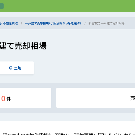
定・不動産買取
一戸建て売却相場（小田急線から駅を選ぶ）
新宿駅の一戸建て売却相場
建て売却相場
土地
0
件
現在売出中の物件情報を、「間取り」・「建物面積」・「駅徒歩（分）」から