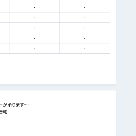
-
-
-
-
-
-
-
-
-
-
ーが承ります～
情報