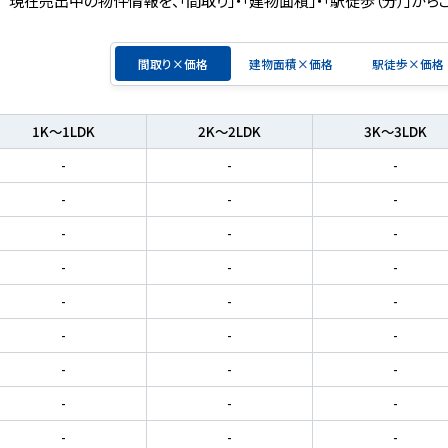
間取り×価格
建物面積×価格
駅徒歩×価格
1K～1LDK
2K～2LDK
3K～3LDK
-
-
-
-
-
-
-
-
-
-
-
-
-
-
-
-
-
-
-
-
-
-
-
-
-
-
-