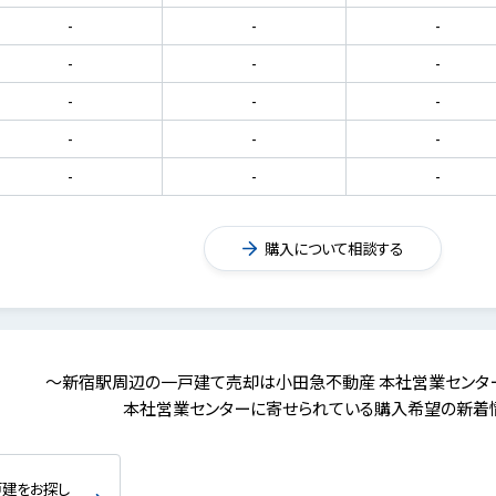
-
-
-
-
-
-
-
-
-
-
-
-
-
-
-
購入について相談する
～新宿駅周辺の一戸建て売却は小田急不動産 本社営業センタ
本社営業センターに寄せられている購入希望の新着
戸建をお探し