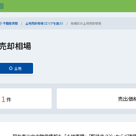
定・不動産買取
土地売却相場（エリアを選ぶ）
板橋区の土地売却相場
売却相場
土地
1
売出価
件
現在売出中の物件情報を、「土地面積」・「駅徒歩（分）」からご確