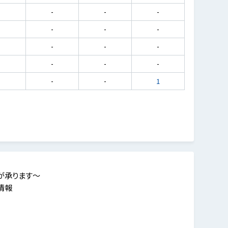
-
-
-
-
-
-
-
-
-
-
-
-
-
-
-
-
-
-
-
1
が承ります～
情報