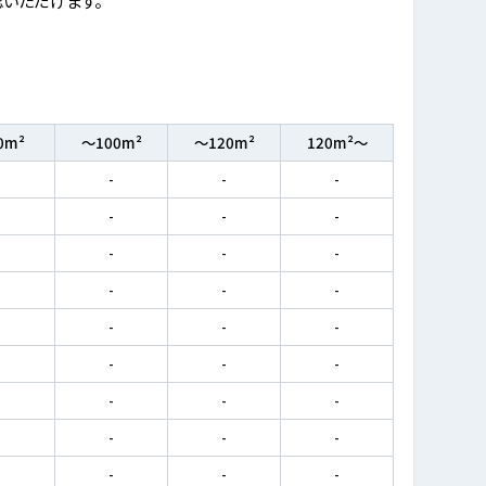
0m²
～100m²
～120m²
120m²～
-
-
-
-
-
-
-
-
-
-
-
-
-
-
-
-
-
-
-
-
-
-
-
-
-
-
-
-
-
-
-
-
-
-
-
-