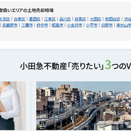
取扱いエリアの土地売却相場
文京区
台東区
墨田区
江東区
品川区
目黒区
大田区
世田谷区
渋
武蔵野市
三鷹市
府中市
昭島市
小金井市
小平市
日野市
東村山
3
小田急不動産「売りたい」
つのV