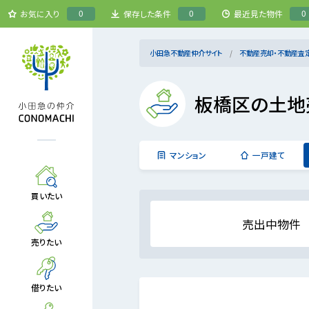
0
0
0
お気に入り
保存した条件
最近見た物件
小田急不動産仲介サイト
不動産売却・不動産査
板橋区の土地
マンション
一戸建て
買いたい
売出中物件
売りたい
借りたい