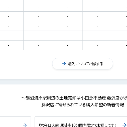
-
-
-
-
-
-
-
-
-
-
-
-
-
-
-
-
-
-
-
-
購入について相談する
～鵠沼海岸駅周辺の土地売却は小田急不動産 藤沢店が
藤沢店に寄せられている購入希望の新着情報
上
「六会日大前」駅徒歩10分圏内限定でお探しです！