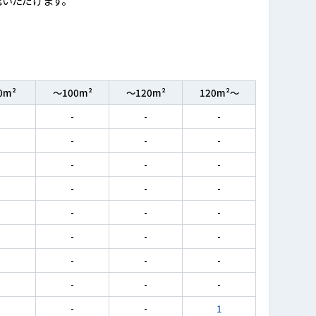
0m²
～100m²
～120m²
120m²～
-
-
-
-
-
-
-
-
-
-
-
-
-
-
-
-
-
-
-
-
-
-
-
-
-
-
-
-
-
-
-
-
-
-
-
1