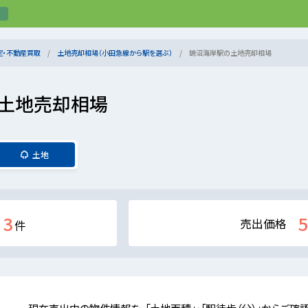
定・不動産買取
土地売却相場（小田急線から駅を選ぶ）
鵠沼海岸駅の土地売却相場
土地売却相場
土地
3
5
売出価格
件
現在売出中の物件情報を、「土地面積」・「駅徒歩（分）」からご確