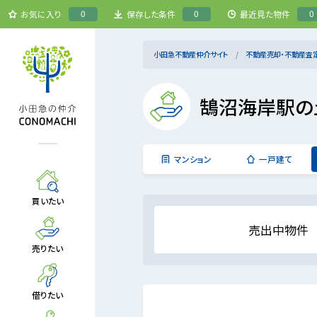
0
0
0
お気に入り
保存した条件
最近見た物件
小田急不動産仲介サイト
不動産売却・不動産査
鵠沼海岸駅の
マンション
一戸建て
買いたい
売出中物件
売りたい
借りたい