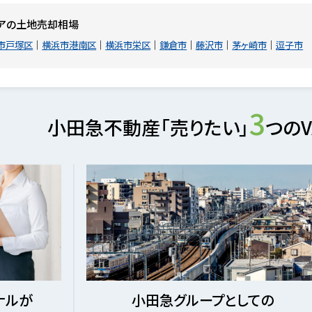
アの土地売却相場
市戸塚区
横浜市港南区
横浜市栄区
鎌倉市
藤沢市
茅ヶ崎市
逗子市
3
小田急不動産「売りたい」
つのV
ナルが
小田急グループとしての