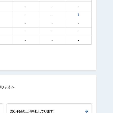
-
-
-
-
-
-
-
1
-
-
-
-
-
-
-
-
-
-
-
-
承ります～
300坪超の土地を探しています！