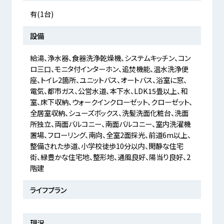
有(1台)
設備
給湯、浄水器、食器洗浄乾燥機、システムキッチン、コン
ロ三口、モニタ付インターホン、追焚機能、温水洗浄便
座、トイレ2箇所、ユニットバス、オートバス、浴室に窓、
電気、都市ガス、公営水道、本下水、LDK15畳以上、和
室、床下収納、ウォークインクローゼット、クローゼット、
全居室収納、シューズボックス、洗髪洗面化粧台、洗面
所独立、両面バルコニー、南面バルコニー、室内洗濯機
置場、フローリング、南向、全室2面採光、前道6m以上、
整備された歩道、小学校徒歩10分以内、閑静な住宅
街、緑豊かな住宅地、整形地、通風良好、陽当り良好、2
階建
ライフプラン
現況