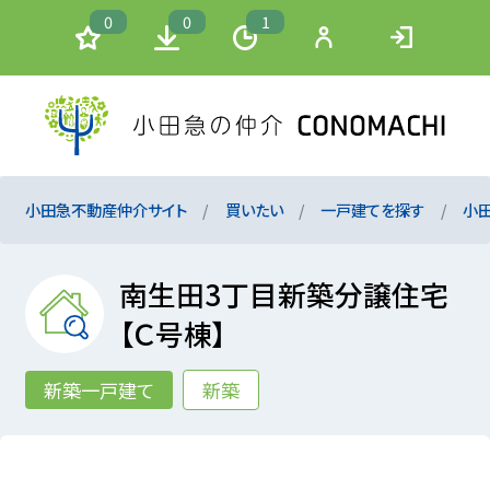
0
0
1
小田急不動産仲介サイト
買いたい
一戸建てを探す
小
南生田3丁目新築分譲住宅
【Ｃ号棟】
新築一戸建て
新築