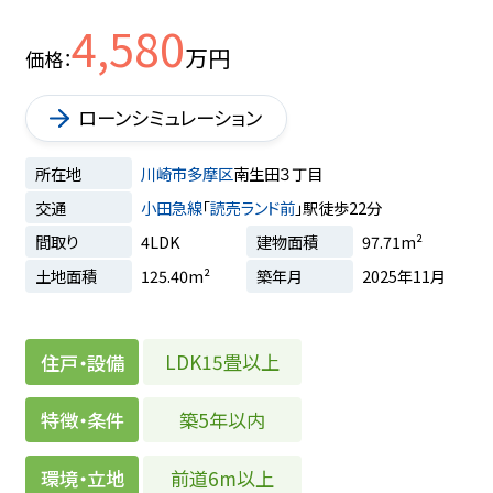
4,580
万円
価格
ローンシミュレーション
所在地
川崎市多摩区
南生田３丁目
交通
小田急線
「
読売ランド前
」駅徒歩22分
間取り
4LDK
建物面積
97.71m²
土地面積
125.40m²
築年月
2025年11月
LDK15畳以上
住戸・設備
築5年以内
特徴・条件
前道6m以上
環境・立地