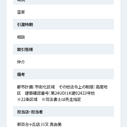
空家
引渡時期
相談
取引態様
仲介
備考
都市計画：市街化区域 その他法令上の制限：高度地
区 建築確認番号：第24UDI1K建02423号他
※22条区域 ※司法書士は売主指定
担当店・担当者
新百合ヶ丘店 川又 真由美