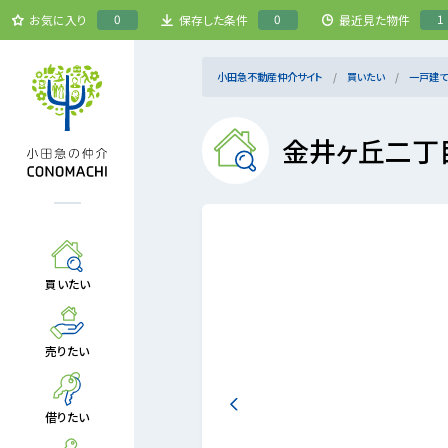
0
0
1
お気に入り
保存した条件
最近見た物件
小田急不動産仲介サイト
買いたい
一戸建て
金井ヶ丘二丁
買いたい
売りたい
借りたい