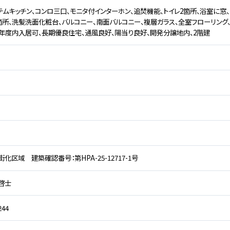
テムキッチン、コンロ三口、モニタ付インターホン、追焚機能、トイレ2箇所、浴室に窓、
箇所、洗髪洗面化粧台、バルコニー、南面バルコニー、複層ガラス、全室フローリング、
、年度内入居可、長期優良住宅、通風良好、陽当り良好、開発分譲地内、2階建
化区域 建築確認番号：第HPA-25-12717-1号
 啓士
244