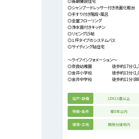
◎長期優良住宅
◎シャンプードレッサー付き洗面化粧台
◎手すり付き階段・風呂
◎全室フローリング
◎浄水器付きキッチン
◎リビング15帖
◎１坪タイプのシステムバス
◎サイディング貼住宅
～ライフインフォメーション～
◎奈良幼稚園 徒歩約17分（1,3
◎金井小学校 徒歩約13分（1,0
◎金井中学校 徒歩約11分（88
住戸・設備
LDK15畳以上
特徴・条件
築5年以内
環境・立地
開発分譲地内