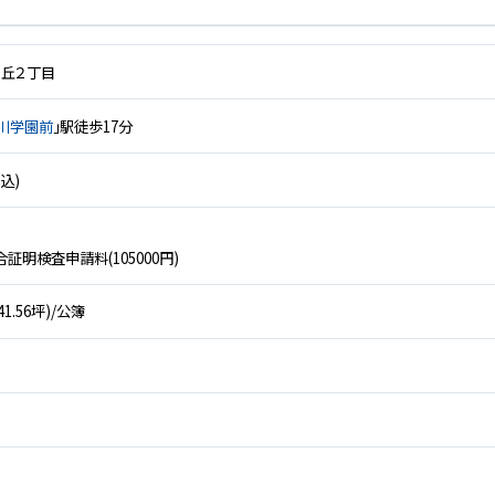
ヶ丘２丁目
川学園前
」駅徒歩17分
税込)
合証明検査申請料(105000円)
約41.56坪)/公簿