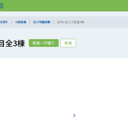
を探す
小田急線
玉川学園前駅
金井ヶ丘二丁目全3棟
目全3棟
新築一戸建て
新築