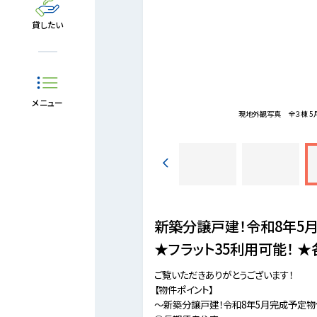
貸したい
メニュー
域密着型のスーパー。坂が多い地域なので、タクシー呼出
現地外観写真
全３棟 5
供されています。
新築分譲戸建！令和8年5
★フラット35利用可能！ 
ご覧いただきありがとうございます！
【物件ポイント】
～新築分譲戸建！令和8年5月完成予定物