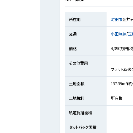
所在地
町田市
金井
交通
小田急線
「
玉
価格
4,390万円(
その他費用
フラット35適
土地面積
137.39m²(
土地権利
所有権
私道負担面積
セットバック面積