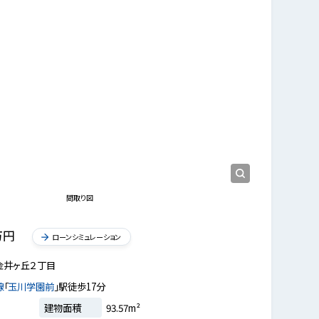
現地外観写真
2026年4月4日撮影
間取り図
万円
ローンシミュレーション
金井ヶ丘２丁目
線
「
玉川学園前
」駅徒歩17分
建物面積
93.57m²