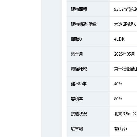
建物面積
93.57m²(約2
建物構造・階数
木造 2階建て
間取り
4LDK
築年月
2026年05月
用途地域
第一種低層
建ぺい率
40%
容積率
80%
接道状況
北東 3.9m 
駐車場
有(1台)