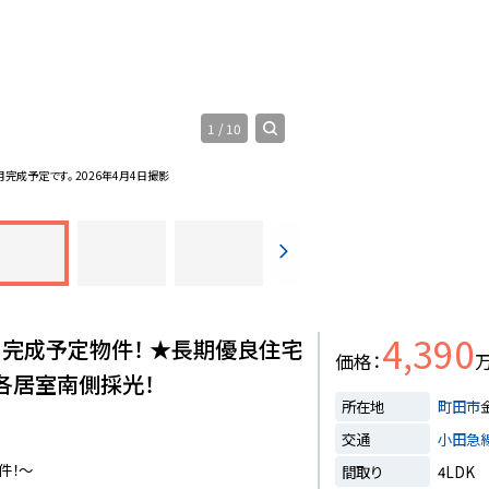
1
/
10
月完成予定です。 2026年4月4日撮影
4,390
月完成予定物件！ ★長期優良住宅
価格
★各居室南側採光！
所在地
町田市
交通
小田急
件！～
間取り
4LDK