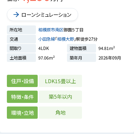
ローンシミュレーション
所在地
相模原市南区
御園５丁目
交通
小田急線
「
相模大野
」駅徒歩27分
間取り
4LDK
建物面積
94.81m²
土地面積
97.06m²
築年月
2026年09月
LDK15畳以上
住戸・設備
築5年以内
特徴・条件
角地
環境・立地