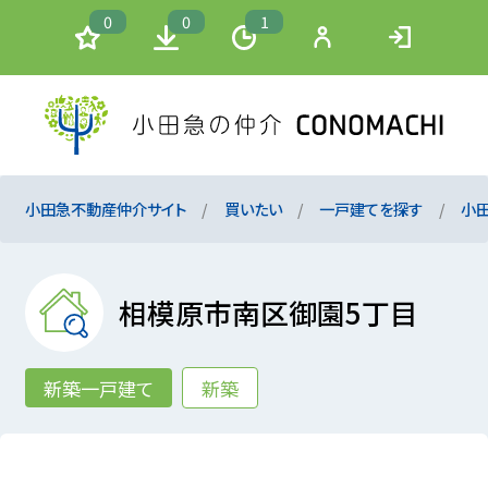
0
0
1
小田急不動産仲介サイト
買いたい
一戸建てを探す
小
相模原市南区御園5丁目
新築一戸建て
新築