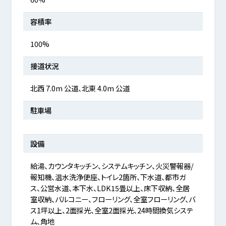
容積率
100%
接道状況
北西 7.0m 公道、北東 4.0m 公道
駐車場
設備
給湯、カウンタキッチン、システムキッチン、火災警報器/
報知機、温水洗浄便座、トイレ2箇所、下水道、都市ガ
ス、公営水道、本下水、LDK15畳以上、床下収納、全居
室収納、バルコニー、フローリング、全室フローリング、バ
ス1坪以上、2面採光、全室2面採光、24時間換気システ
ム、角地