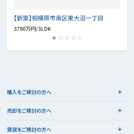
E号棟
【新築】相模原市南区東大沼一丁目
【新
3790万円/3LDK
3780
1
2
3
4
5
購入をご検討の方へ
売却をご検討の方へ
賃貸をご検討の方へ