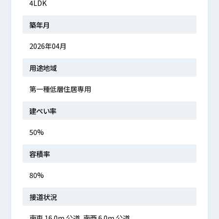
4LDK
築年月
2026年04月
用途地域
第一種低層住居専用
建ぺい率
50%
容積率
80%
接道状況
南東 16.0m 公道、南西 6.0m 公道