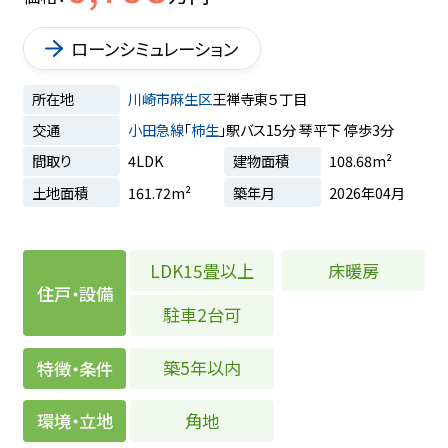
ローンシミュレーション
所在地
川崎市麻生区
王禅寺東５丁目
交通
小田急線
「
柿生
」駅バス15分 琴平下 停歩3分
間取り
4LDK
建物面積
108.68m²
土地面積
161.72m²
築年月
2026年04月
LDK15畳以上
床暖房
住戸・設備
駐車2台可
築5年以内
特徴・条件
角地
環境・立地