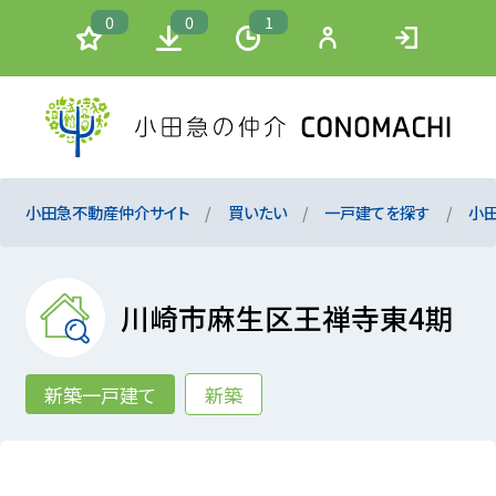
0
0
1
小田急不動産仲介サイト
買いたい
一戸建てを探す
小
川崎市麻生区王禅寺東4期
新築一戸建て
新築