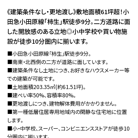
《建築条件なし・更地渡し》敷地面積61坪超！小
田急小田原線「柿生」駅徒歩9分。二方道路に面
した開放感のある立地◎小中学校や買い物施
設が徒歩10分圏内に揃います。
■小田急小田原線「柿生」駅徒歩9分。
■南東・北西側の二方が道路に面しています。
■建築条件なし土地につき、お好きなハウスメーカー等
での建築が可能です。
■土地面積203.35㎡(約61.51坪)。
■建ぺい率50%、容積率80%。
■更地渡しにつき、建物解体費用がかかりません。
■第一種低層住居専用地域内の閑静な住宅地に位置
します。
■小・中学校、スーパー、コンビニエンスストアが徒歩10
分圏内に揃います。