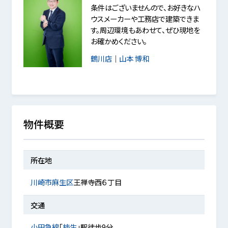
条件はございませんので、お好きなハ
ウスメーカーや工務店で建築できま
す。周辺環境もあわせて、ぜひ現地を
お確かめください。
鶴川店
｜
山本 博和
物件概要
所在地
川崎市麻生区
王禅寺西６丁目
交通
小田急線
「
柿生
」駅徒歩9分