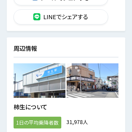
LINEでシェアする
周辺情報
柿生
について
31,978人
1日の平均乗降者数