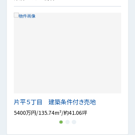
片平５丁目 建築条件付き売地
町田
5400万円/135.74m²/約41.06坪
3780
1
2
3