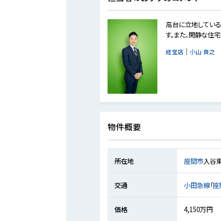
高台に立地している
す。また、閑静な住
｜
経堂店
小山 貴之
物件概要
所在地
座間市
入谷
交通
小田急線
「
座
価格
4,150万円