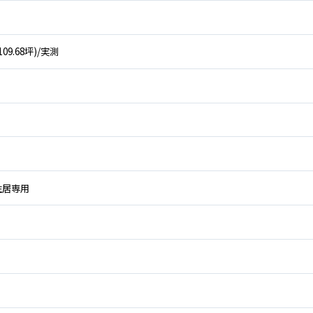
約109.68坪)/実測
住居専用