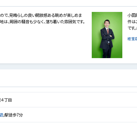
ので、見晴らしの良い開放感ある眺めが楽しめま
小田
宅地は、周囲の騒音も少なく、落ち着いた雰囲気です。
件は
です
経堂
東４丁目
間
」駅徒歩7分