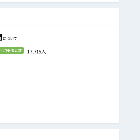
間
について
の平均乗降者数
17,715人