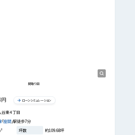
現地写真
青空が広がる閑静な1種低層のエリアです。
現地土
間取り図
万円
ローンシミュレーション
入谷東４丁目
線
「
座間
」駅徒歩7分
m²
坪数
約109.68坪