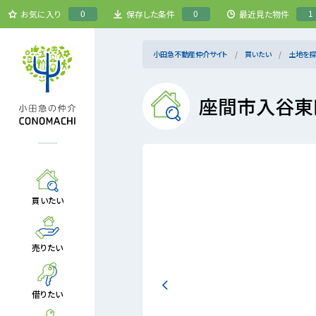
0
0
1
お気に入り
保存した条件
最近見た物件
小田急不動産仲介サイト
買いたい
土地を探
座間市入谷東
買いたい
売りたい
借りたい