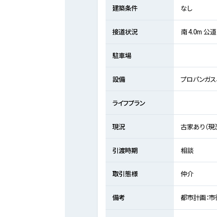
建築条件
なし
接道状況
南 4.0m 公道
駐車場
設備
プロパンガス
ライフプラン
現況
古家あり（現
引渡時期
相談
取引態様
仲介
備考
都市計画：市