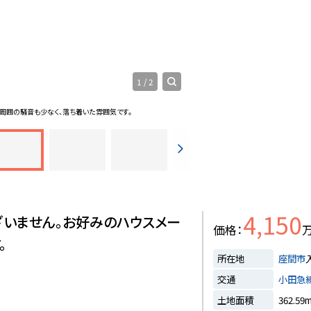
1
/
2
周囲の騒音も少なく、落ち着いた雰囲気です。
前面道路含む
4,150
いません。お好みのハウスメー
価格
。
所在地
座間市
交通
小田急
土地面積
362.59