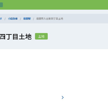
す
小田急線
座間駅
座間市入谷東四丁目土地
四丁目土地
土地