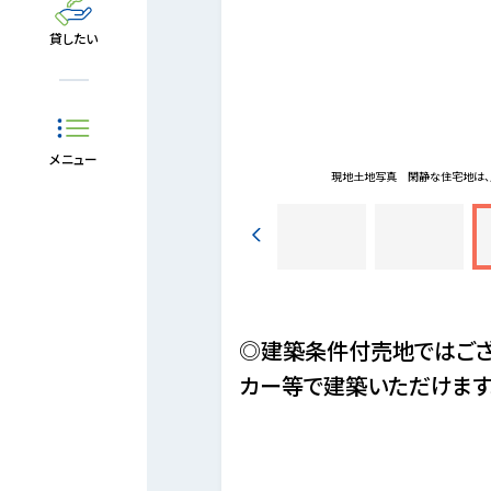
貸したい
メニュー
静な1種低層のエリアです。
現地土地写真
閑静な住宅地は、
◎建築条件付売地ではござ
カー等で建築いただけます