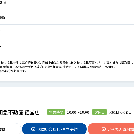
 剛寛
885
日
日
ます。掲載物件は売却済あるいは売出中止となる場合もあります。掲載写真やパース（絵）、または間取図に
まま利用している場合があり、名称・外観・背景等、実際のものとは異なる場合がございます。
みます)が必要です。
田急不動産 経堂店
営業時間
10:00～18:00
定休日
火曜日・水曜日
098
お問い合わせ・見学予約
かんたん資料