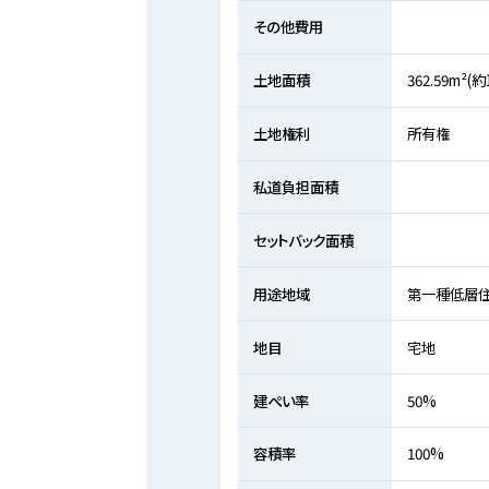
その他費用
土地面積
362.59m²(
土地権利
所有権
私道負担面積
セットバック面積
用途地域
第一種低層
地目
宅地
建ぺい率
50%
容積率
100%