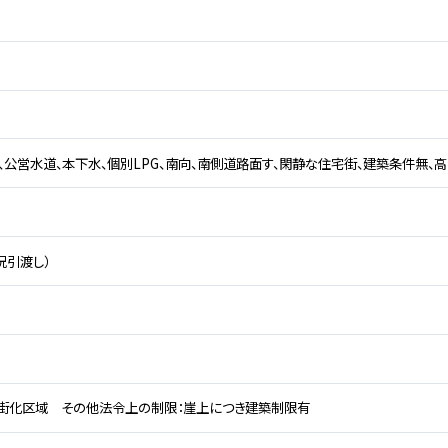
、公営水道、本下水、個別LPG、南向、南側道路面す、閑静な住宅街、建築条件無、
況引渡し）
街化区域 その他法令上の制限：崖上につき建築制限有