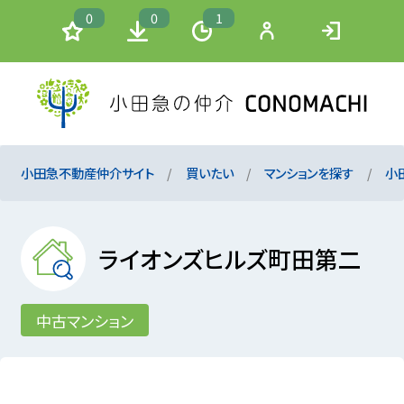
0
0
1
小田急不動産仲介サイト
買いたい
マンションを探す
小
ライオンズヒルズ町田第二
中古マンション