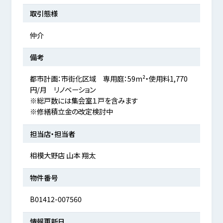
取引態様
仲介
備考
都市計画：市街化区域 専用庭：59m²・使用料1,770
円/月 リノベーション
※総戸数には集会室１戸を含みます
※修繕積立金の改定検討中
担当店・担当者
相模大野店 山本 翔太
物件番号
B01412-007560
情報更新日