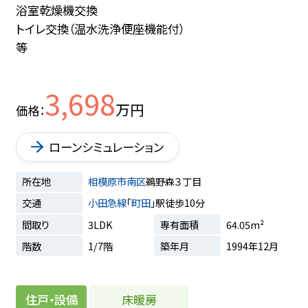
浴室乾燥機交換
トイレ交換（温水洗浄便座機能付）
等
3,698
万円
価格
ローンシミュレーション
所在地
相模原市南区
鵜野森３丁目
交通
小田急線
「
町田
」駅徒歩10分
間取り
3LDK
専有面積
64.05m²
階数
1/7階
築年月
1994年12月
床暖房
住戸・設備