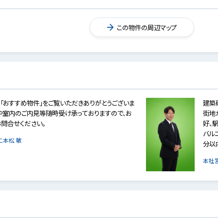
この物件の周辺マップ
「おすすめ物件」をご覧いただきありがとうございま
建築
や室内のご内見等随時受け承っておりますので、お
街地
問合せください。
好、
バル
二本松 敏
分以
本社