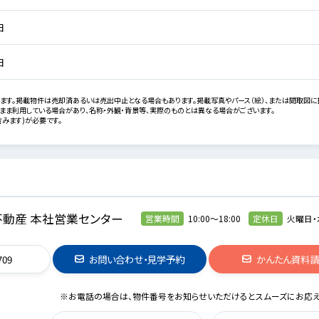
日
日
ます。掲載物件は売却済あるいは売出中止となる場合もあります。掲載写真やパース（絵）、または間取図に
まま利用している場合があり、名称・外観・背景等、実際のものとは異なる場合がございます。
みます)が必要です。
動産 本社営業センター
営業時間
10:00～18:00
定休日
火曜日・
709
お問い合わせ・見学予約
かんたん資料
※お電話の場合は、物件番号をお知らせいただけるとスムーズにお応え