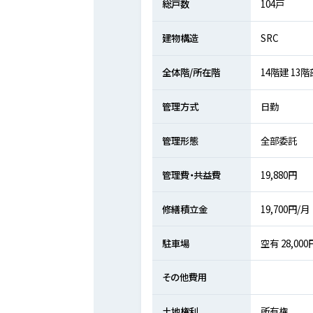
総戸数
104戸
建物構造
SRC
全体階/所在階
14階建 13
管理方式
日勤
管理形態
全部委託
管理費・共益費
19,880円
修繕積立金
19,700円/月
駐車場
空有 28,000
その他費用
土地権利
所有権