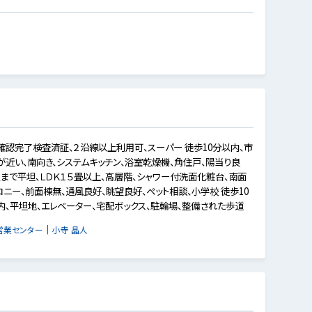
確認完了検査済証、２沿線以上利用可、スーパー 徒歩10分以内、市
が近い、南向き、システムキッチン、浴室乾燥機、角住戸、陽当り良
駅まで平坦、ＬＤＫ１５畳以上、高層階、シャワー付洗面化粧台、南面
コニー、前面棟無、通風良好、眺望良好、ペット相談、小学校 徒歩10
内、平坦地、エレベーター、宅配ボックス、駐輪場、整備された歩道
｜
営業センター
小寺 晶人