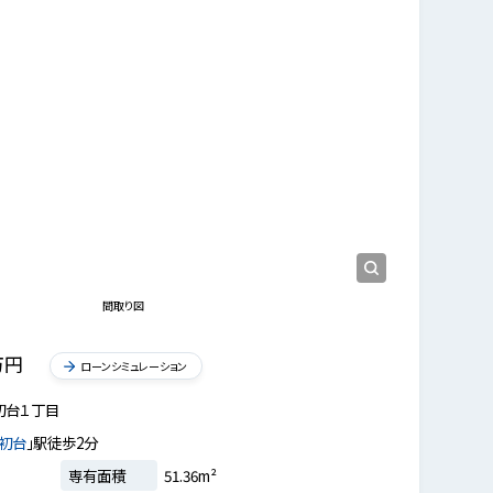
台」駅平坦徒歩2分♪ 周辺にお買い物施設多数ございます！
リビング
間取り図
万円
ローンシミュレーション
初台１丁目
初台
」駅徒歩2分
専有面積
51.36m²