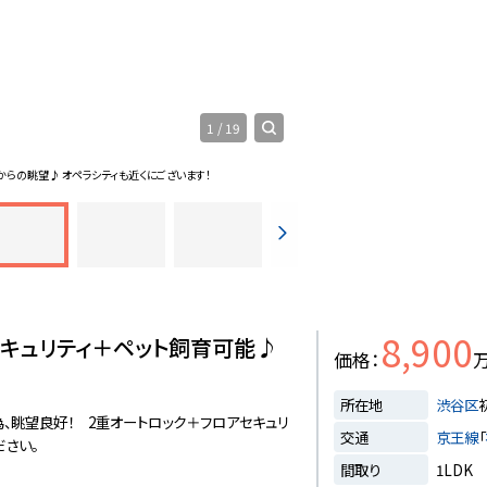
1
/
19
からの眺望♪ オペラシティも近くにございます！
現地外観写真
「初
8,900
セキュリティ＋ペット飼育可能♪
価格
所在地
渋谷区
為、眺望良好！ 2重オートロック＋フロアセキュリ
交通
京王線
「
ださい。
間取り
1LDK