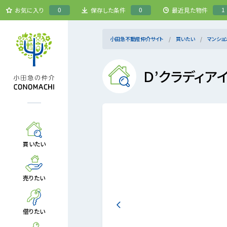
0
0
1
お気に入り
保存した条件
最近見た物件
小田急不動産仲介サイト
買いたい
マンショ
Ｄ’クラディア
買いたい
売りたい
借りたい