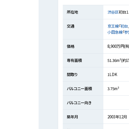
所在地
渋谷区
初台
交通
京王線
「
初台
小田急線
「
参
価格
8,900万円(
専有面積
51.36m²(約
間取り
1LDK
バルコニー面積
3.75m²
バルコニー向き
築年月
2003年12月