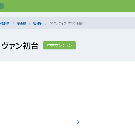
ンを探す
京王線
初台駅
Ｄ’クラディアイヴァン初台
イヴァン初台
中古マンション