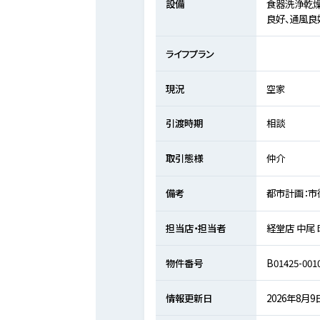
設備
食器洗浄乾燥
良好、通風良
ライフプラン
現況
空家
引渡時期
相談
取引態様
仲介
備考
都市計画：市
担当店・担当者
経堂店 中尾
物件番号
B01425-001
情報更新日
2026年8月9