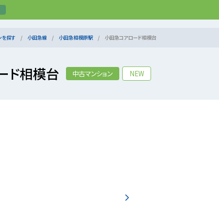
ンを探す
小田急線
小田急相模原駅
小田急コアロード相模台
ード相模台
中古マンション
NEW