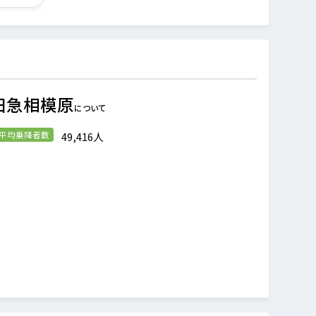
田急相模原
について
の平均乗降者数
49,416人