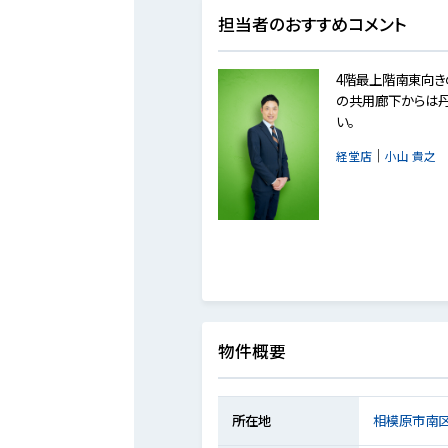
担当者のおすすめコメント
4階最上階南東向き
の共用廊下からは丹
い。
｜
経堂店
小山 貴之
物件概要
所在地
相模原市南