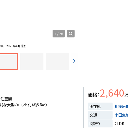
1
/
28
写真
2026年4月撮影
2,640
価格
る住空間
な大型のロフト付（約5.6㎡）
所在地
相模原
交通
小田急
間取り
2LDK