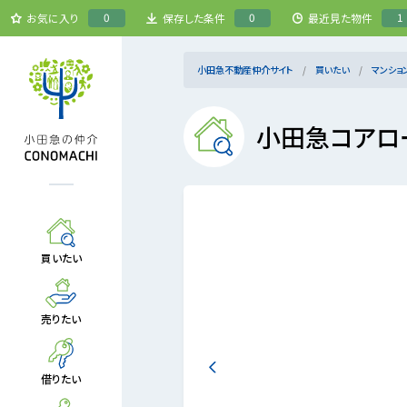
0
0
1
お気に入り
保存した条件
最近見た物件
小田急不動産仲介サイト
買いたい
マンショ
小田急コアロ
買いたい
売りたい
借りたい