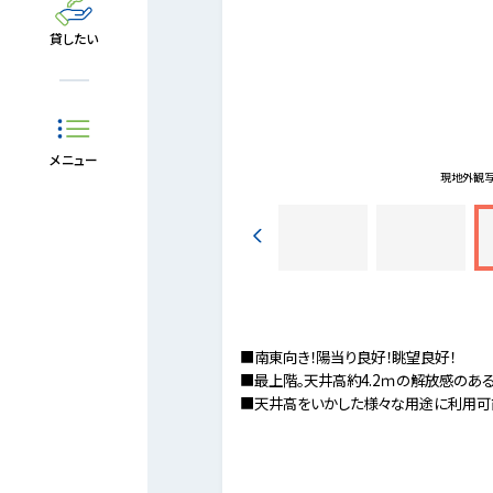
貸したい
メニュー
約390m
現地外観
■南東向き！陽当り良好！眺望良好！
■最上階。天井高約4.2ｍの解放感のあ
■天井高をいかした様々な用途に利用可能