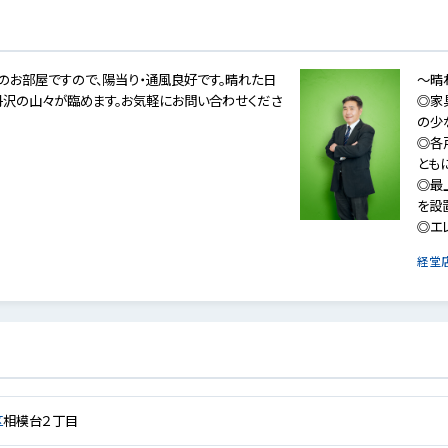
のお部屋ですので、陽当り・通風良好です。晴れた日
～晴
沢の山々が臨めます。お気軽にお問い合わせくださ
◎家
の少
◎各
とも
◎最
を設
◎エ
経堂
区
相模台２丁目