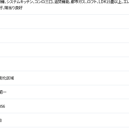
機、システムキッチン、コンロ三口、追焚機能、都市ガス、ロフト、LDK15畳以上、エ
好、陽当り良好
街化区域
 昭一
056
日