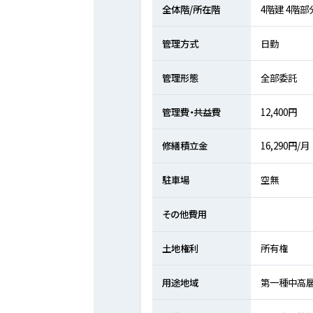
全体階/所在階
4階建 4階部
管理方式
日勤
管理形態
全部委託
管理費・共益費
12,400円
修繕積立金
16,290円/月
駐車場
空無
その他費用
土地権利
所有権
用途地域
第一種中高