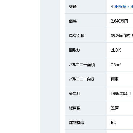
交通
小田急線
「
小
価格
2,640万円
専有面積
65.24m²(約
間取り
2LDK
バルコニー面積
7.3m²
バルコニー向き
南東
築年月
1996年03月
総戸数
21戸
建物構造
RC