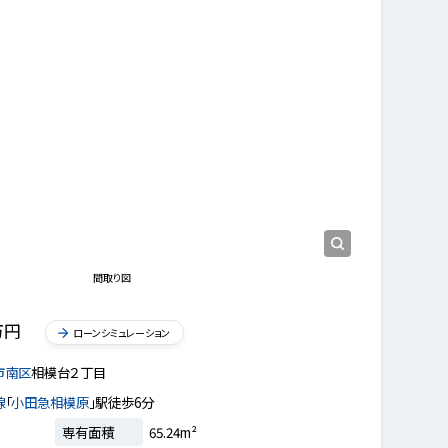
リビング
リビング
間取り図
万円
ローンシミュレーション
市南区
相模台２丁目
線
「
小田急相模原
」駅徒歩6分
専有面積
65.24m²