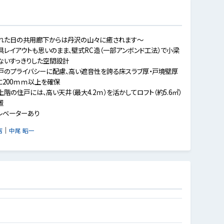
れた日の共用廊下からは丹沢の山々に癒されます～
具レイアウトも思いのまま、壁式RC造（一部アンボンド工法）で小梁
ないすっきりした空間設計
戸のプライバシーに配慮、高い遮音性を誇る床スラブ厚・戸境壁厚
に200ｍｍ以上を確保
上階の住戸には、高い天井（最大4.2ｍ）を活かしてロフト（約5.6㎡）
置
レベーターあり
｜
店
中尾 昭一