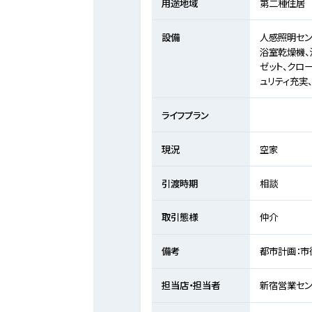
用途地域
第二種住居
設備
人感照明セン
浴室乾燥機、
ゼット、クロ
ュリティ充実
ライフプラン
現況
空家
引渡時期
相談
取引態様
仲介
備考
都市計画：市
担当店・担当者
新宿営業セン