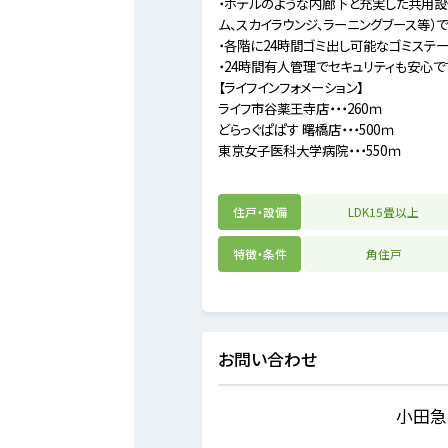
・ホテルのような内廊下と充実した共用設備
ム、スカイラウンジ、ラーニングブース等）
・各階に24時間ゴミ出し可能なゴミステー
・24時間有人管理でセキュリティも安心で
【ライフインフォメーション】
ライフ市谷薬王寺店・・・260ｍ
どらっぐぱぱす 曙橋店・・・500ｍ
東京女子医科大学病院・・・550ｍ
住戸・設備
LDK15畳以上
特徴・条件
角住戸
お問い合わせ
小田急