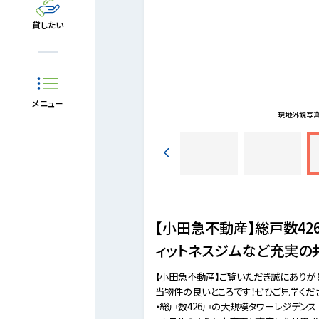
貸したい
メニュー
100m徒歩2分。
現地外観写
【小田急不動産】総戸数42
ィットネスジムなど充実の
【小田急不動産】ご覧いただき誠にありが
当物件の良いところです！ぜひご見学くだ
・総戸数426戸の大規模タワーレジデンス