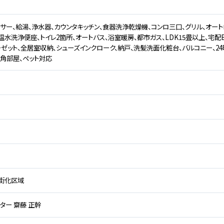
サー、給湯、浄水器、カウンタキッチン、食器洗浄乾燥機、コンロ三口、グリル、オート
温水洗浄便座、トイレ2箇所、オートバス、浴室暖房、都市ガス、LDK15畳以上、宅配
ーゼット、全居室収納、シューズインクローク、納戸、洗髪洗面化粧台、バルコニー、24
、角部屋、ペット対応
街化区域
ター 齋藤 正幹