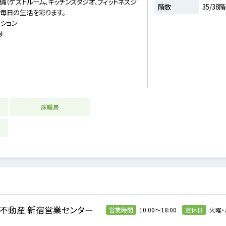
（ゲストルーム、キッチンスタジオ、フィットネスジ
階数
35/38階
で毎日の生活を彩ります。
ション
す
床暖房
不動産 新宿営業センター
営業時間
10:00～18:00
定休日
火曜・