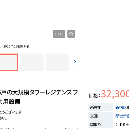
1
/
10
真
2026.7.25撮影 外観
32,30
6戸の大規模タワーレジデンス フ
価格
共用設備
所在地
新宿区
とうございます！
交通
都営新
さい。
間取り
2LDK＋