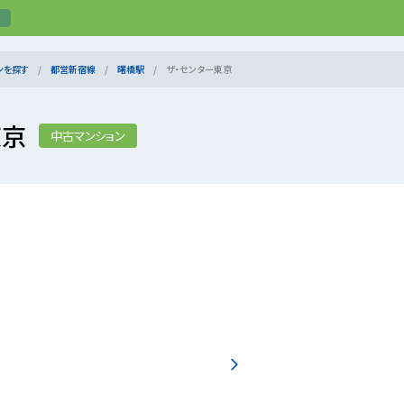
ンを探す
都営新宿線
曙橋駅
ザ・センター東京
東京
中古マンション