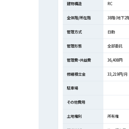
建物構造
RC
全体階/所在階
38階（地下2
管理方式
日勤
管理形態
全部委託
管理費・共益費
36,408円
修繕積立金
33,219円/月
駐車場
その他費用
土地権利
所有権