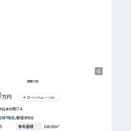
現地外観写真
2026.7.25撮影 外観
間取り図
0
万円
ローンシミュレーション
市谷本村町7-4
宿線
「
曙橋
」駅徒歩6分
S
専有面積
108.92m²