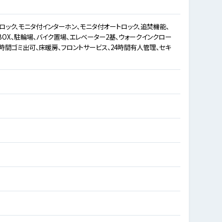
ロック、モニタ付インターホン、モニタ付オートロック、追焚機能、
BOX、駐輪場、バイク置場、エレベーター2基、ウォークインクロー
時間ゴミ出可、床暖房、フロントサービス、24時間有人管理、セキ