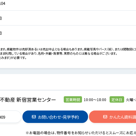
104
日
日
ます。掲載物件は売却済あるいは売出中止となる場合もあります。掲載写真やパース（絵）、または間取図に
まま利用している場合があり、名称・外観・背景等、実際のものとは異なる場合がございます。
みます)が必要です。
不動産 新宿営業センター
営業時間
10:00～18:00
定休日
火曜・
909
お問い合わせ・見学予約
かんたん資料
※お電話の場合は、物件番号をお知らせいただけるとスムーズにお応え