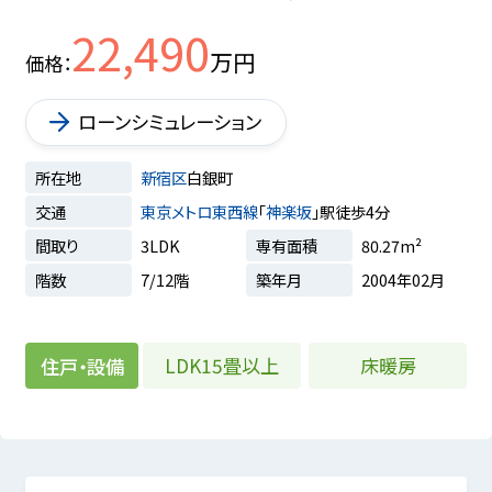
22,490
万円
価格
ローンシミュレーション
所在地
新宿区
白銀町
交通
東京メトロ東西線
「
神楽坂
」駅徒歩4分
間取り
3LDK
専有面積
80.27m²
階数
7/12階
築年月
2004年02月
LDK15畳以上
床暖房
住戸・設備