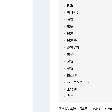
抜群
当社だけ
特選
厳選
最高
最高級
お買い得
破格
激安
格安
掘出物
バーゲンセール
土地値
完売
例えば、実際に「業界一」であることを