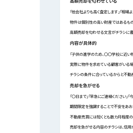
高額売却を匂わせている
「他会社よりも高く査定します」「相場
物件は個別性の高い財産ではあるもの
高額売却を匂わせる文言がチラシに書
内容が具体的
「子供の進学のため、〇〇学校に近い
実際に物件を求めている顧客がいる場
チラシの条件に合っているからと不動産
売却を急がせる
「〇日まで」「早急にご連絡ください」
期間限定を強調することで不安をあお
不動産売買には短くとも数カ月程度の
売却を急がせる内容のチラシは、信用