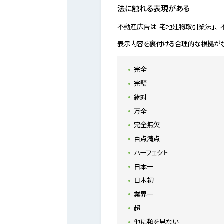
法に触れる表現がある
不動産広告は「宅地建物取引業法」、
表示内容を裏付ける合理的な根拠がな
完全
完璧
絶対
万全
完全無欠
百点満点
パーフェクト
日本一
日本初
業界一
超
他に類を見ない