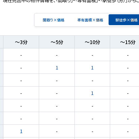
間取り×価格
専有面積×価格
駅徒歩×価格
～3分
～5分
～10分
～15分
-
-
-
-
-
1
1
-
-
-
-
-
-
-
1
-
-
-
-
-
-
-
-
-
1
-
-
-