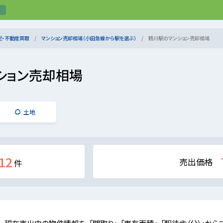
定・不動産買取
マンション売却相場（小田急線から駅を選ぶ）
鶴川駅のマンション売却相場
ション売却相場
土地
12
売出価格
件
現在売出中の物件情報を、「間取り」・「専有面積」・「駅徒歩（分）」から