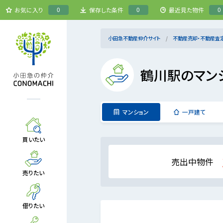
0
0
0
お気に入り
保存した条件
最近見た物件
小田急不動産仲介サイト
不動産売却・不動産査
鶴川駅のマン
マンション
一戸建て
買いたい
売出中物件
売りたい
借りたい