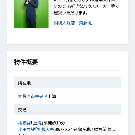
すので、お好きなハウスメーカー等で
建築いただけます。
相模大野店
｜
齋藤 剛
物件概要
所在地
相模原市中央区
上溝
交通
相模線
「
上溝
」駅徒歩10分
小田急線
「
相模大野
」駅バス34分 亀ヶ池八幡宮前 停歩