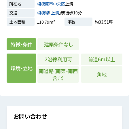
所在地
相模原市中央区
上溝
交通
相模線
「
上溝
」駅徒歩10分
土地面積
110.79m²
坪数
約33.51坪
建築条件なし
特徴・条件
2沿線利用可
前道6m以上
環境・立地
南道路（南東・南西
角地
含む）
お問い合わせ