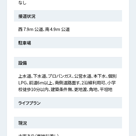
なし
接道状況
西 7.9m 公道、南 4.9m 公道
駐車場
設備
上水道、下水道、プロパンガス、公営水道、本下水、個別
LPG、前道6m以上、南側道路面す、2沿線利用可、小学
校徒歩10分以内、建築条件無、更地渡、角地、平坦地
ライフプラン
現況
古家あり（更地引渡し）