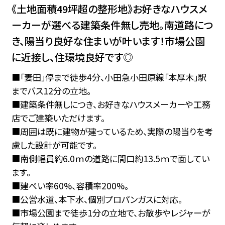
《土地面積49坪超の整形地》お好きなハウスメ
ーカーが選べる建築条件無し売地。南道路につ
き、陽当り良好な住まいが叶います！市場公園
に近接し、住環境良好です◎
■「妻田」停まで徒歩4分、小田急小田原線「本厚木」駅
までバス12分の立地。
■建築条件無しにつき、お好きなハウスメーカーや工務
店でご建築いただけます。
■周囲は既に建物が建っているため、実際の陽当りを考
慮した設計が可能です。
■南側幅員約6.0ｍの道路に間口約13.5ｍで面してい
ます。
■建ぺい率60%、容積率200%。
■公営水道、本下水、個別プロパンガスに対応。
■市場公園まで徒歩1分の立地で、お散歩やレジャーが