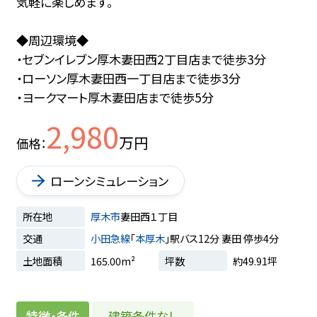
気軽に楽しめます。
◆周辺環境◆
・セブンイレブン厚木妻田西2丁目店まで徒歩3分
・ローソン厚木妻田西一丁目店まで徒歩3分
・ヨークマート厚木妻田店まで徒歩5分
2,980
万円
価格
ローンシミュレーション
所在地
厚木市
妻田西１丁目
交通
小田急線
「
本厚木
」駅バス12分 妻田 停歩4分
土地面積
165.00m²
坪数
約49.91坪
建築条件なし
特徴・条件