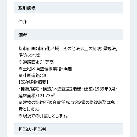
取引態様
仲介
備考
都市計画：市街化区域 その他法令上の制限：景観法,
準防火地域
※道路面より：等高
※土地区画整理事業：計画無
※計画道路：無
【既存建物概要】
・種類/居宅 ・構造/木造瓦葺2階建 ・建築/1989年9月・
延床面積/121.73㎡
※建物の契約不適合責任および設備の修復義務は免
責とします。
※現況での引渡しとします。
担当店・担当者