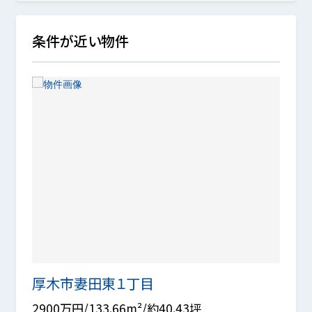
条件が近い物件
厚木市妻田東１丁目
厚木
2900万円/133.66m²/約40.43坪
2690