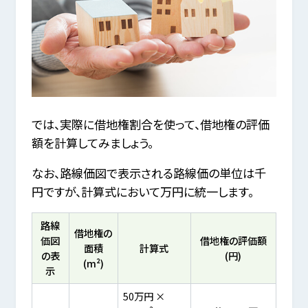
では、実際に借地権割合を使って、借地権の評価
額を計算してみましょう。
なお、路線価図で表示される路線価の単位は千
円ですが、計算式において万円に統一します。
路線
借地権の
価図
借地権の評価額
面積
計算式
の表
(円)
(m²)
示
50万円 ×