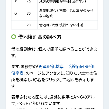
F
40
地方の交通網が発達した住宅地
農業地域など日常生活に車が欠かせ
G
30
ない地域
ー
20
借地権の取引慣行がない地域
借地権割合の調べ方
借地権割合は、個人で簡単に調べることができま
す。
まず、国税庁の「
財産評価基準 路線価図・評価
倍率表
」のページにアクセスし、知りたい土地の住
所を検索し、町名をクリックして地図を表示しま
す。
表示された地図には、道路に数字とA～Gのアル
ファベットが記されています。