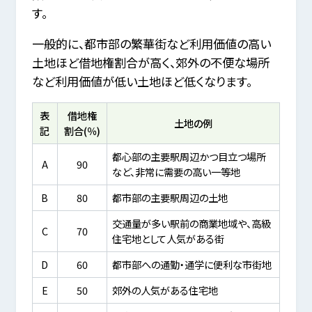
す。
一般的に、都市部の繁華街など利用価値の高い
土地ほど借地権割合が高く、郊外の不便な場所
など利用価値が低い土地ほど低くなります。
表
借地権
土地の例
記
割合(％)
都心部の主要駅周辺かつ目立つ場所
A
90
など、非常に需要の高い一等地
B
80
都市部の主要駅周辺の土地
交通量が多い駅前の商業地域や、高級
C
70
住宅地として人気がある街
D
60
都市部への通勤・通学に便利な市街地
E
50
郊外の人気がある住宅地