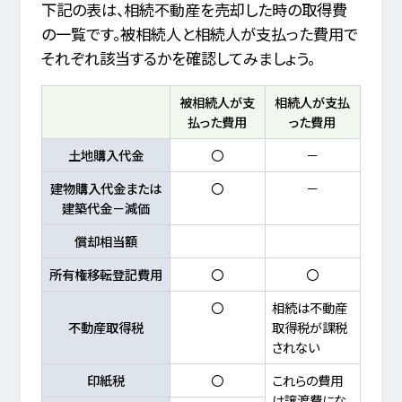
下記の表は、相続不動産を売却した時の取得費
の一覧です。被相続人と相続人が支払った費用で
それぞれ該当するかを確認してみましょう。
被相続人が支
相続人が支払
払った費用
った費用
土地購入代金
〇
－
建物購入代金または
〇
－
建築代金－減価
償却相当額
所有権移転登記費用
〇
〇
〇
相続は不動産
不動産取得税
取得税が課税
されない
印紙税
〇
これらの費用
は譲渡費にな