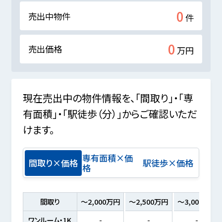
0
売出中物件
件
0
売出価格
万円
現在売出中の物件情報を、「間取り」・「専
有面積」・「駅徒歩（分）」からご確認いただ
けます。
専有面積×価
間取り×価格
駅徒歩×価格
格
間取り
～2,000万円
～2,500万円
～3,000万円
ワンルーム・1K
-
-
-