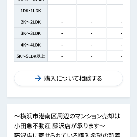
1DK・1LDK
-
-
-
2K～2LDK
-
-
-
3K～3LDK
-
-
-
4K～4LDK
-
-
-
5K～5LDK以上
-
-
-
購入について相談する
～横浜市港南区周辺のマンション売却は
小田急不動産 藤沢店が承ります～
藤沢店に寄せられている購入希望の新着