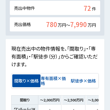
72
売出中物件
件
780
7,990
売出価格
万円～
万円
現在売出中の物件情報を、「間取り」・「専
有面積」・「駅徒歩（分）」からご確認いただ
けます。
専有面積×価
間取り×価格
駅徒歩×価格
格
間取り
～2,000万円
～2,500万円
～3,000万円
ワンルーム・1K
-
-
-