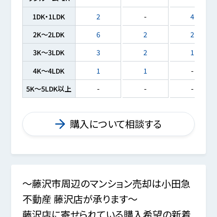
1DK・1LDK
2
-
4
2K～2LDK
6
2
2
3K～3LDK
3
2
1
4K～4LDK
1
1
-
5K～5LDK以上
-
-
-
購入について相談する
～藤沢市周辺のマンション売却は小田急
不動産 藤沢店が承ります～
藤沢店に寄せられている購入希望の新着