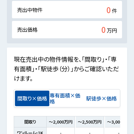
0
売出中物件
件
0
売出価格
万円
現在売出中の物件情報を、「間取り」・「専
有面積」・「駅徒歩（分）」からご確認いただ
けます。
専有面積×価
間取り×価格
駅徒歩×価格
格
間取り
～2,000万円
～2,500万円
～3,000万円
ワンルーム・1K
-
-
-