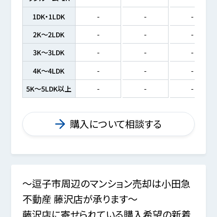
1DK・1LDK
-
-
-
2K～2LDK
-
-
-
3K～3LDK
-
-
-
4K～4LDK
-
-
-
5K～5LDK以上
-
-
-
購入について相談する
～逗子市周辺のマンション売却は小田急
不動産 藤沢店が承ります～
藤沢店に寄せられている購入希望の新着