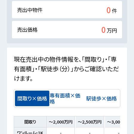
0
売出中物件
件
0
売出価格
万円
現在売出中の物件情報を、「間取り」・「専
有面積」・「駅徒歩（分）」からご確認いただ
けます。
専有面積×価
間取り×価格
駅徒歩×価格
格
間取り
～2,000万円
～2,500万円
～3,000万円
ワンルーム・1K
-
-
-