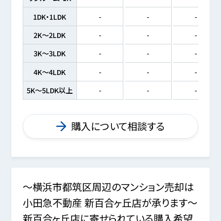
1DK・1LDK
-
-
-
2K～2LDK
-
-
-
3K～3LDK
-
-
-
4K～4LDK
-
-
-
5K～5LDK以上
-
-
-
購入について相談する
～横浜市都筑区周辺のマンション売却は
小田急不動産 新百合ヶ丘店が承ります～
新百合ヶ丘店に寄せられている購入希望