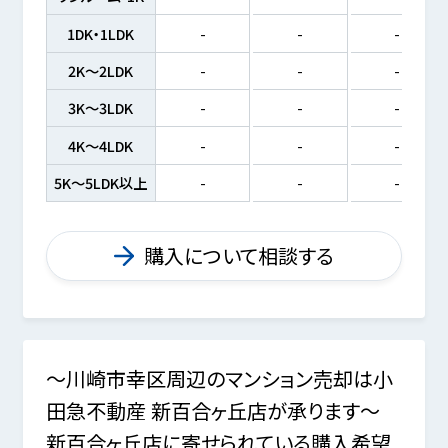
1DK・1LDK
-
-
-
2K～2LDK
-
-
-
3K～3LDK
-
-
-
4K～4LDK
-
-
-
5K～5LDK以上
-
-
-
購入について相談する
～川崎市幸区周辺のマンション売却は小
田急不動産 新百合ヶ丘店が承ります～
新百合ヶ丘店に寄せられている購入希望