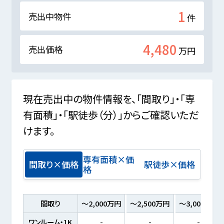
1
売出中物件
件
4,480
売出価格
万円
現在売出中の物件情報を、「間取り」・「専
有面積」・「駅徒歩（分）」からご確認いただ
けます。
専有面積×価
間取り×価格
駅徒歩×価格
格
間取り
～2,000万円
～2,500万円
～3,000万円
ワンルーム・1K
-
-
-