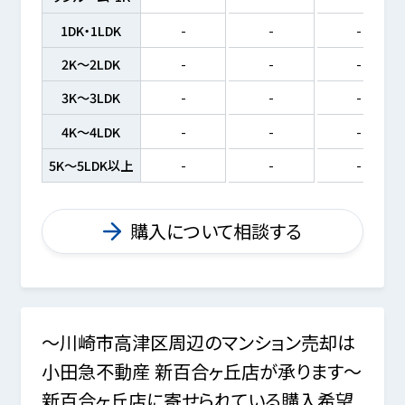
1DK・1LDK
-
-
-
2K～2LDK
-
-
-
3K～3LDK
-
-
-
4K～4LDK
-
-
-
5K～5LDK以上
-
-
-
購入について相談する
～川崎市高津区周辺のマンション売却は
小田急不動産 新百合ヶ丘店が承ります～
新百合ヶ丘店に寄せられている購入希望