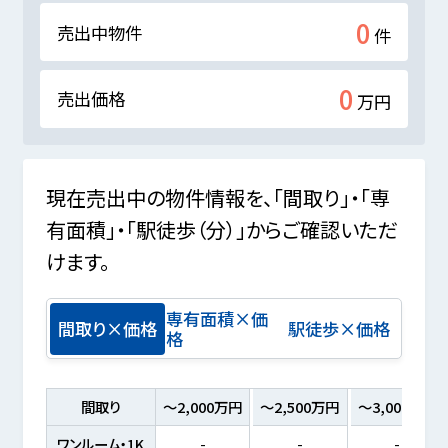
0
売出中物件
件
0
売出価格
万円
現在売出中の物件情報を、「間取り」・「専
有面積」・「駅徒歩（分）」からご確認いただ
けます。
専有面積×価
間取り×価格
駅徒歩×価格
格
間取り
～2,000万円
～2,500万円
～3,000万円
ワンルーム・1K
-
-
-