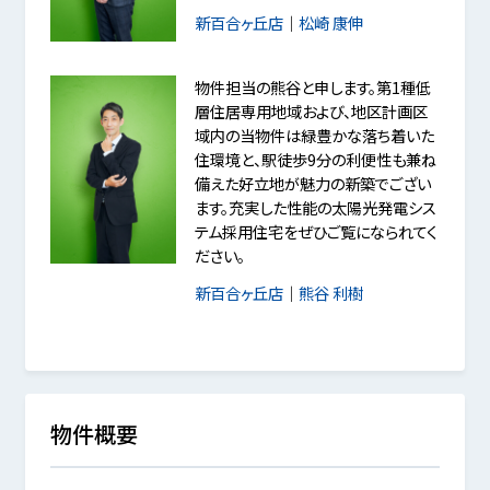
新百合ヶ丘店
｜
松崎 康伸
物件担当の熊谷と申します。第1種低
層住居専用地域および、地区計画区
域内の当物件は緑豊かな落ち着いた
住環境と、駅徒歩9分の利便性も兼ね
備えた好立地が魅力の新築でござい
ます。充実した性能の太陽光発電シス
テム採用住宅をぜひご覧になられてく
ださい。
新百合ヶ丘店
｜
熊谷 利樹
物件概要