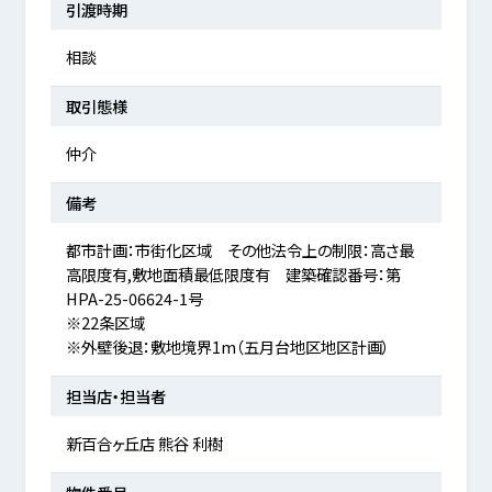
引渡時期
相談
取引態様
仲介
備考
都市計画：市街化区域 その他法令上の制限：高さ最
高限度有,敷地面積最低限度有 建築確認番号：第
HPA-25-06624-1号
※22条区域
※外壁後退：敷地境界1m（五月台地区地区計画）
担当店・担当者
新百合ヶ丘店 熊谷 利樹