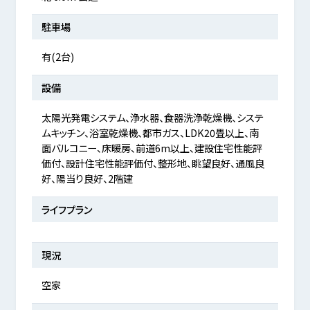
駐車場
有(2台)
設備
太陽光発電システム、浄水器、食器洗浄乾燥機、システ
ムキッチン、浴室乾燥機、都市ガス、LDK20畳以上、南
面バルコニー、床暖房、前道6m以上、建設住宅性能評
価付、設計住宅性能評価付、整形地、眺望良好、通風良
好、陽当り良好、2階建
ライフプラン
現況
空家