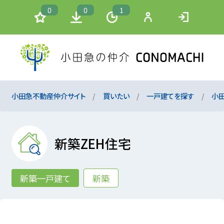
0
0
1
小田急不動産仲介サイト
買いたい
一戸建てを探す
小
新築ZEH住宅
新築一戸建て
新築