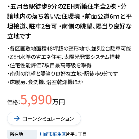
・五月台駅徒歩9分のZEH新築住宅全2棟 ・分
譲地内の落ち着いた住環境 ・前面公道6ｍと平
坦接道、駐車2台可 ・南側の眺望、陽当り良好な
立地です
・各区画敷地面積48坪超の整形地で、並列2台駐車可能
・ZEH水準の省エネ住宅、太陽光発電システム搭載
・住宅性能評価7項目最高等級を取得
・南側の眺望と陽当り良好な立地・駅徒歩9分です
・床暖房、食洗機、浴室乾燥機ほか
5,990
万円
価格
ローンシミュレーション
所在地
川崎市麻生区
片平１丁目