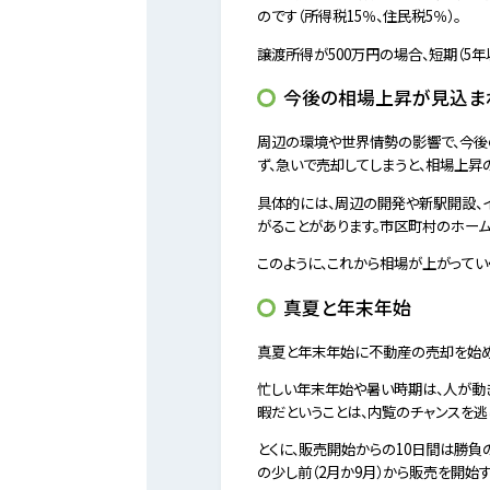
のです（所得税15％、住民税5％）。
譲渡所得が500万円の場合、短期（5年
今後の相場上昇が見込ま
周辺の環境や世界情勢の影響で、今後
ず、急いで売却してしまうと、相場上昇
具体的には、周辺の開発や新駅開設、
がることがあります。市区町村のホー
このように、これから相場が上がってい
真夏と年末年始
真夏と年末年始に不動産の売却を始め
忙しい年末年始や暑い時期は、人が動
暇だということは、内覧のチャンスを逃
とくに、販売開始からの10日間は勝
の少し前（2月か9月）から販売を開始