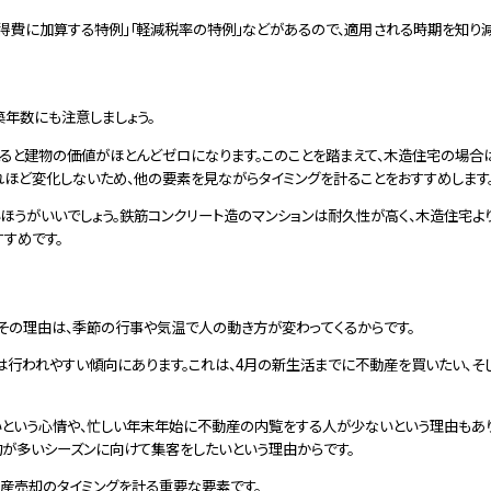
得費に加算する特例」「軽減税率の特例」などがあるので、適用される時期を知り減
年数にも注意しましょう。
えると建物の価値がほとんどゼロになります。このことを踏まえて、木造住宅の場合
れほど変化しないため、他の要素を見ながらタイミングを計ることをおすすめします
ほうがいいでしょう。鉄筋コンクリート造のマンションは耐久性が高く、木造住宅よ
すめです。
その理由は、季節の行事や気温で人の動き方が変わってくるからです。
引は行われやすい傾向にあります。これは、4月の新生活までに不動産を買いたい、
いという心情や、忙しい年末年始に不動産の内覧をする人が少ないという理由もあ
約が多いシーズンに向けて集客をしたいという理由からです。
動産売却のタイミングを計る重要な要素です。