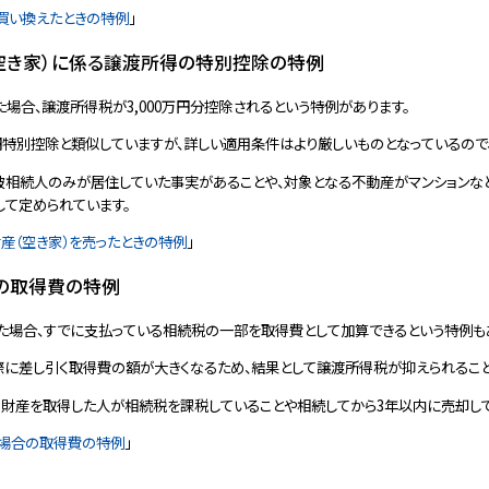
買い換えたときの特例
」
空き家）に係る譲渡所得の特別控除の特例
場合、譲渡所得税が3,000万円分控除されるという特例があります。
万円特別控除と類似していますが、詳しい適用条件はより厳しいものとなっているので
被相続人のみが居住していた事実があることや、対象となる不動産がマンションなど
して定められています。
産（空き家）を売ったときの特例
」
の取得費の特例
た場合、すでに支払っている相続税の一部を取得費として加算できるという特例も
際に差し引く取得費の額が大きくなるため、結果として譲渡所得税が抑えられること
、財産を取得した人が相続税を課税していることや相続してから3年以内に売却し
場合の取得費の特例
」