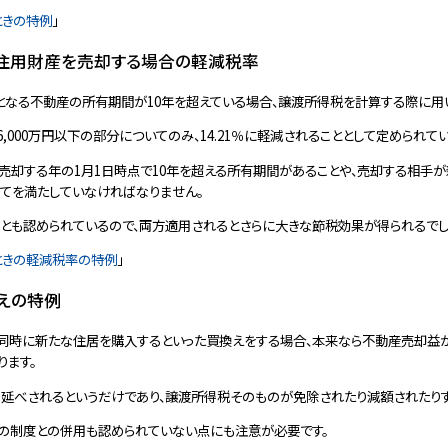
ときの特例
」
居住用財産を売却する場合の軽減税率
となる不動産の所有期間が10年を超えている場合、譲渡所得税を計算する際に用
000万円以下の部分についてのみ、14.21％に軽減されることとして定められてい
売却する年の1月1日時点で10年を超える所有期間があることや、売却する相手
べてを満たしていなければなりません。
ることも認められているので、両方適用されるとさらに大きな節税効果が得られるでし
ときの軽減税率の特例
」
えの特例
同時に新たな住居を購入するといった買換えをする場合、本来なら不動産売却益
ります。
り延べされるというだけであり、譲渡所得税そのものが免除されたり減額されたり
税率の制度との併用も認められていない点にも注意が必要です。