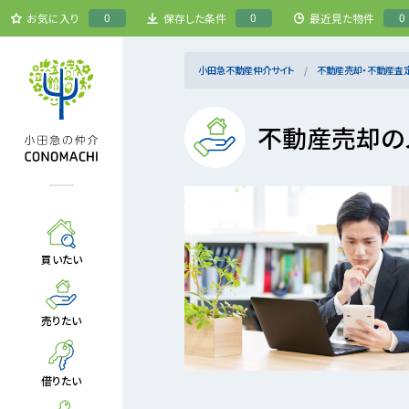
0
0
0
お気に入り
保存した条件
最近見た物件
小田急不動産仲介サイト
不動産売却・不動産査
不動産売却の
買いたい
売りたい
借りたい