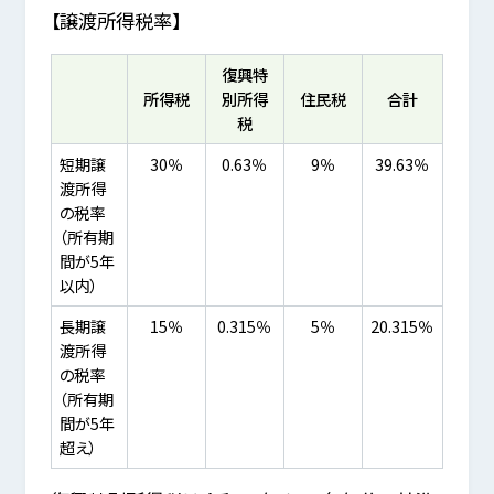
【譲渡所得税率】
復興特
所得税
別所得
住民税
合計
税
短期譲
30％
0.63％
9％
39.63％
渡所得
の税率
（所有期
間が5年
以内）
長期譲
15％
0.315％
5％
20.315％
渡所得
の税率
（所有期
間が5年
超え）