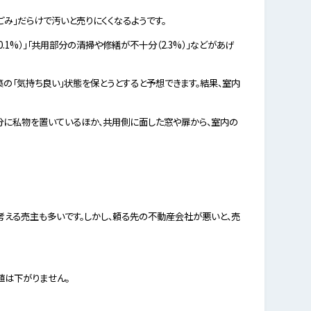
ごみ」だらけで汚いと売りにくくなるようです。
1%）」「共用部分の清掃や修繕が不十分（2.3%）」などがあげ
の「気持ち良い」状態を保とうとすると予想できます。結果、室内
分に私物を置いているほか、共用側に面した窓や扉から、室内の
考える売主も多いです。しかし、頼る先の不動産会社が悪いと、売
値は下がりません。