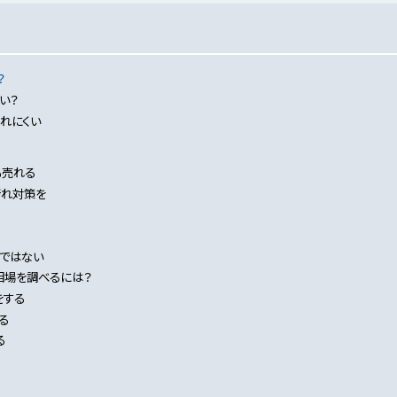
？
い？
れにくい
も売れる
汚れ対策を
けではない
相場を調べるには？
をする
る
る