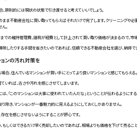
合、原則的には現状の状態で引き渡せると考えていいでしょう。
のまま不動産会社に買い取ってもらえばそれだけで完了します。クリーニングや必
せん。
却までの維持管理費、諸税が経費として計上されて買い取り価格が決まるので、市場
を掃除したりする手間を省きたいのであれば、信頼できる不動産会社を選び、納得で
ションの汚れ対策を
場合、住んでいるマンションが買い手にとってより良いマンションと感じてもらえる
ていれば、古さや汚れを感じさせてしまいます。
には、「このマンションは大事に使われていたんだな」ということが伝わるようにする
り除き、マンションが一番魅力的に見えるようにしておくしかありません。
、存在を感じさせないようにすることが肝心です。
、もしくはできるだけ早く売却したいのであれば、相場よりも価格を下げて売るこ