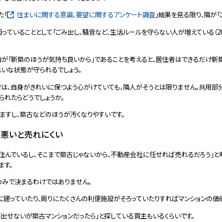
た「
住まいに関する意識、要望に関するアンケート調査
」結果を見る限り、隣が「
ていることとして「ごみ出し、騒音など、生活ルールを守らない人が増えている（20.
が「新築のほうが気持ち良いから」であることを考えると、居住者はできるだけ新築
いな状態が守られるでしょう。
では、自身がきれいに保つよう心がけていても、隣人がそうとは限りません。共用部
れたらどうでしょうか。
ますし、築古などのほうが汚くなりやすいです。
が悪いと売れにくい
住んでいるし、そこまで築古じゃないから、不動産会社に任せれば売れるだろう」と
ます。
のみで決まるわけではありません。
に建っていたり、周りにたくさんの利便施設がそろっていたりすればマンションの価
出せないが築古マンションだったら」と探している買主もいるくらいです。